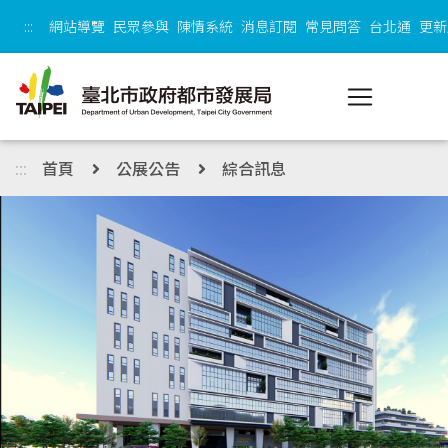
跳到主內容區塊
:::
網站導覽
民眾參與
陳情系統
消息訂閱
常見問答
台北通
更新
:::
首頁
公展公告
綜合訊息