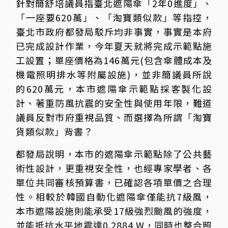
針對簡舒培議員指臺北遮陽傘「2年0進度」、
「一座要620萬」、「淘寶類似款」等指控，
臺北市政府都發局駁斥均非事實，事實是本府
已完成設計作業，今年夏天就將完成示範點施
工設置；單座價格為146萬元(包含傘體成本及
機電照明排水等附屬設施)，並非簡議員所說
的620萬元，本市遮陽傘示範點採客製化設
計、著重防風抗震的安全性與使用年限，難道
議員反對市府重視品質、而選擇為所謂「淘寶
貨類似款」背書？
都發局說明，本市的遮陽傘示範點除了公共藝
術性設計，更重視安全性，也經專家學者、各
單位共同審核預算書，已確認各項單價之合理
性。相較於韓國自動化遮陽傘僅能抗7級風，
本市遮陽設施則能承受17級強烈颱風的強度，
並能抵抗水平地震達0.2884 W，同時也整合照