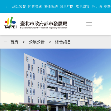
跳到主內容區塊
:::
網站導覽
民眾參與
陳情系統
消息訂閱
常見問答
台北通
更新
:::
首頁
公展公告
綜合訊息