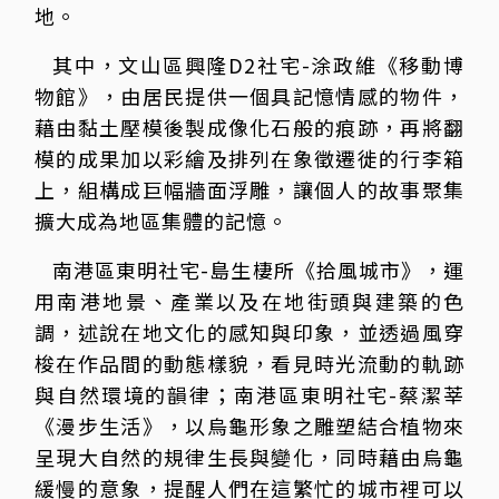
地。
其中，文山區興隆D2社宅-涂政維《移動博
物館》，由居民提供一個具記憶情感的物件，
藉由黏土壓模後製成像化石般的痕跡，再將翻
模的成果加以彩繪及排列在象徵遷徙的行李箱
上，組構成巨幅牆面浮雕，讓個人的故事聚集
擴大成為地區集體的記憶。
南港區東明社宅-島生棲所《拾風城市》，運
用南港地景、產業以及在地街頭與建築的色
調，述說在地文化的感知與印象，並透過風穿
梭在作品間的動態樣貌，看見時光流動的軌跡
與自然環境的韻律；南港區東明社宅-蔡潔莘
《漫步生活》，以烏龜形象之雕塑結合植物來
呈現大自然的規律生長與變化，同時藉由烏龜
緩慢的意象，提醒人們在這繁忙的城市裡可以