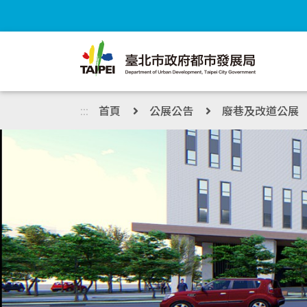
跳到主內容區塊
:::
首頁
公展公告
廢巷及改道公展