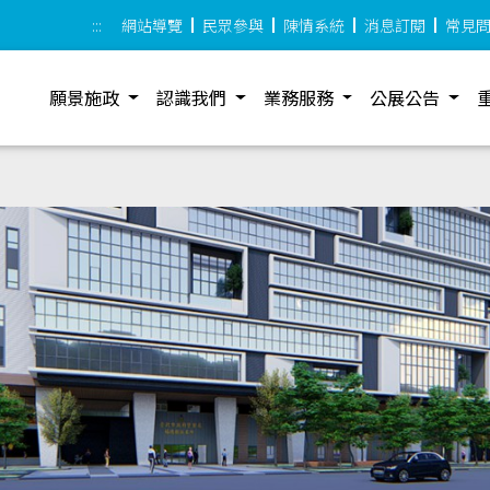
:::
網站導覽
民眾參與
陳情系統
消息訂閱
常見
願景施政
認識我們
業務服務
公展公告