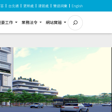
問答
台北通
更新處
建管處
雙語詞彙
English
重要工作
業務法令
網站寶箱