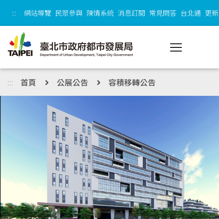
跳到主內容區塊
:::
網站導覽
民眾參與
陳情系統
消息訂閱
常見問答
台北通
更新
:::
首頁
公展公告
容積移轉公告