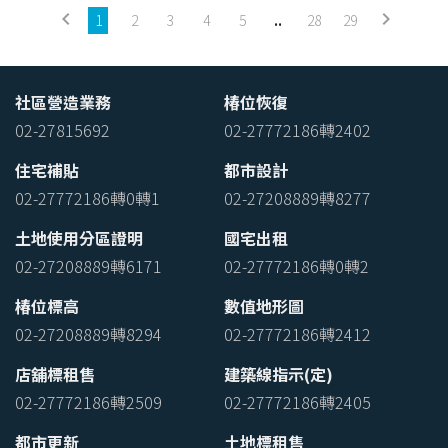
keyboard_arrow_left
keyboard_arrow_right
1
2
3
4
5
..
28
29
社區營造業務
椿位恢復
02-27815692
02-27772186轉2402
住宅補貼
都市設計
02-27772186轉0轉1
02-27208889轉8277
土地使用分區證明
國宅出租
02-27208889轉6171
02-27772186轉0轉2
椿位標高
數值地形圖
02-27208889轉8294
02-27772186轉2412
店舖標租售
建築線指示(定)
02-27772186轉2509
02-27772186轉2405
都市更新
土地標租售