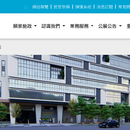
:::
網站導覽
民眾參與
陳情系統
消息訂閱
常見
願景施政
認識我們
業務服務
公展公告
告