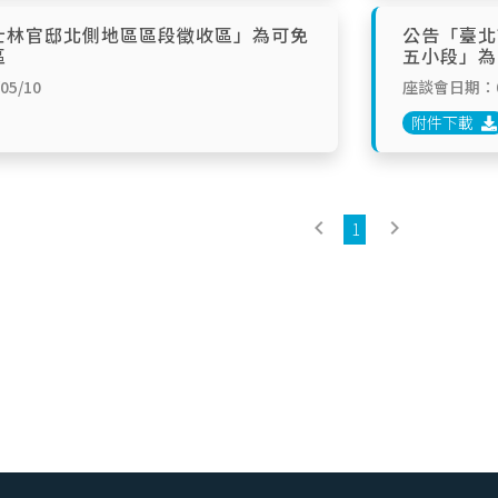
士林官邸北側地區區段徵收區」為可免
公告「臺北
區
五小段」為
5/10
座談會日期：09
附件下載
keyboard_arrow_left
keyboard_arrow_right
1