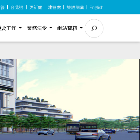
問答
台北通
更新處
建管處
雙語詞彙
English
重要工作
業務法令
網站寶箱