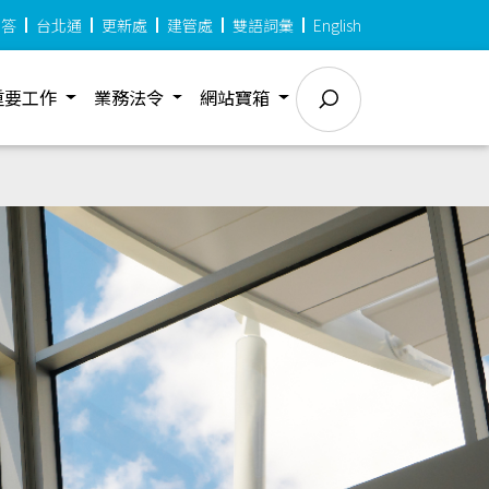
問答
台北通
更新處
建管處
雙語詞彙
English
重要工作
業務法令
網站寶箱