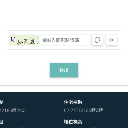
送出
復
住宅補貼
772186轉2402
02-27772186轉0轉1
租
椿位標高