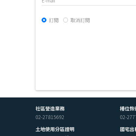
E-mail
訂閱
取消訂閱
社區營造業務
椿位恢
02-27815692
02-27
土地使用分區證明
國宅出