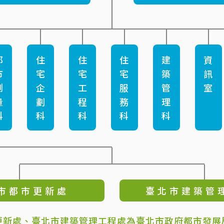
都
住
住
住
建
資
市
宅
宅
宅
築
訊
測
企
工
服
管
室
量
劃
程
務
理
科
科
科
科
科
市 都 市 更 新 處
臺 北 市 建 築 管 
更新處、臺北市建築管理工程處為臺北市政府都市發展