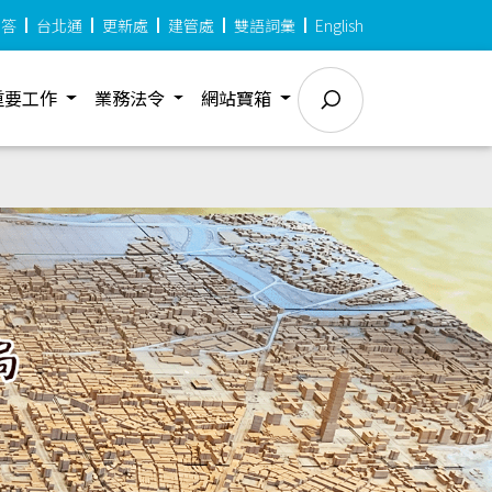
問答
台北通
更新處
建管處
雙語詞彙
English
重要工作
業務法令
網站寶箱