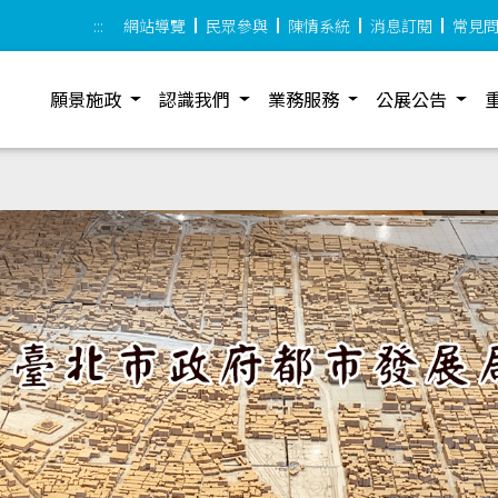
:::
網站導覽
民眾參與
陳情系統
消息訂閱
常見
願景施政
認識我們
業務服務
公展公告