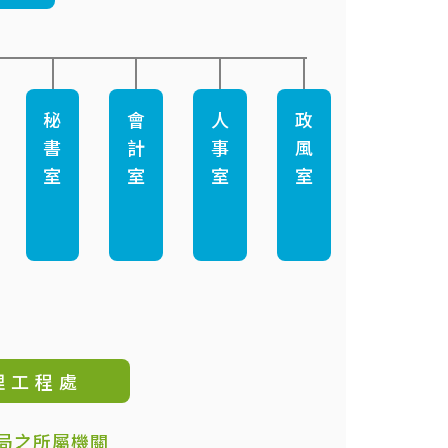
秘
會
人
政
書
計
事
風
室
室
室
室
理 工 程 處
局之所屬機關