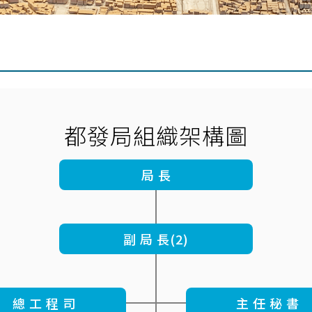
都發局組織架構圖
局 長
副 局 長
(2)
總 工 程 司
主 任 秘 書