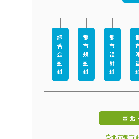
綜
都
都
合
市
市
企
規
設
劃
劃
計
科
科
科
臺 北 
臺北市都市