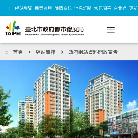
跳到主內容區塊
:::
網站導覽
民眾參與
陳情系統
消息訂閱
常見問答
台北通
更新
:::
首頁
網站寶箱
政府網站資料開放宣告