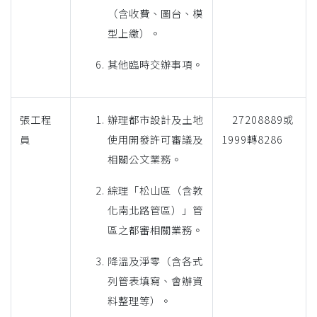
（含收費、圖台、模
型上繳）。
其他臨時交辦事項。
張工程
辦理都市設計及土地
27208889或
員
使用開發許可審議及
1999轉8286
相關公文業務。
綜理「松山區（含敦
化南北路管區）」管
區之都審相關業務。
降溫及淨零（含各式
列管表填寫、會辦資
料整理等）。