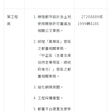
葉工程
辦理都市設計及土地
27208889或
員
使用開發許可審議及
1999轉8285
相關公文業務。
綜理「萬華區」管區
之都審相關業務、
「中正區（含臺北車
站特定專用區、總統
府後方）」管區之都
審相關業務。
迪化朝陽商圈。
工程採購彙整。
都審平台建置及更新