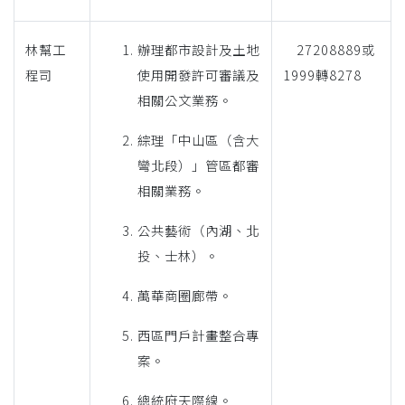
林幫工
辦理都市設計及土地
27208889或
程司
使用開發許可審議及
1999轉8278
相關公文業務。
綜理「中山區（含大
彎北段）」管區都審
相關業務。
公共藝術（內湖、北
投、士林）。
萬華商圈廊帶。
西區門戶計畫整合專
案。
總統府天際線。