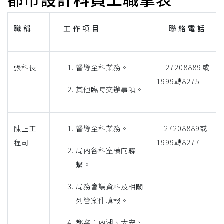
職 稱
工 作 項 目
聯 絡 電 話
張科長
督導全科業務。
27208889或
1999轉8275
其他臨時交辦事項。
陳正工
督導全科業務。
27208889或
程司
1999轉8277
局內各科室橫向聯
繫。
局務會議資料及相關
列管案件填報。
都審：內湖、大安、