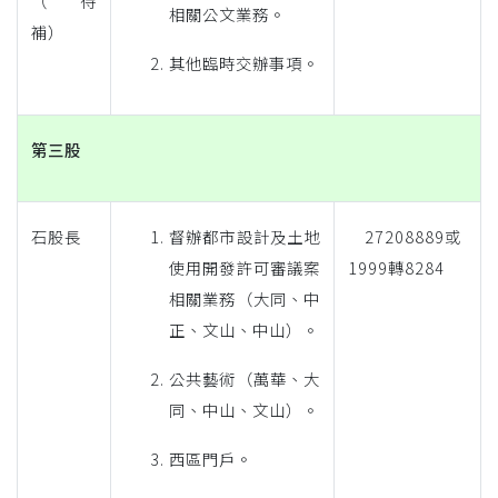
（待
相關公文業務。
補）
其他臨時交辦事項。
第三股
石股長
督辦都市設計及土地
27208889或
使用開發許可審議案
1999轉8284
相關業務（大同、中
正、文山、中山）。
公共藝術（萬華、大
同、中山、文山）。
西區門戶。