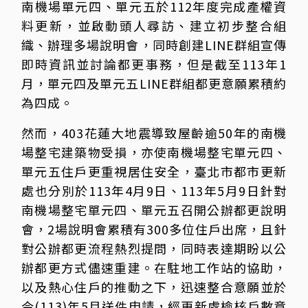
南機場單元四、單元五於112年度完成產權資
料更新，並啟動頭人尋訪、建立初步整合組
織、辦理多場說明會，同時創建LINE群組宣傳
即時資訊並討論都更事務，但是截至113年1
月，單元四及單元五LINE群組都更意願累積約
為四成。
然而，403花蓮大地震導致屋齡逾50年的南機
場整宅建築物受損，亦使南機場整宅單元四、
單元五住戶更重視居住安全，臺北市都市更新
處也分別於113年4月9日、113年5月9日針對
南機場整宅單元四、單元五召開公辦都更說明
會，2場說明會累積有300多位住戶出席，且針
對公辦都更流程熱烈提問，同時表達期盼以公
辦都更方式儘速重建。在駐地工作站的協助，
以及熱心住戶的推動之下，迅速整合意願並於
今(113)年5月送件申請，經更新處檢核戶數意