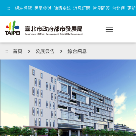
跳到主內容區塊
:::
網站導覽
民眾參與
陳情系統
消息訂閱
常見問答
台北通
更新
:::
首頁
公展公告
綜合訊息