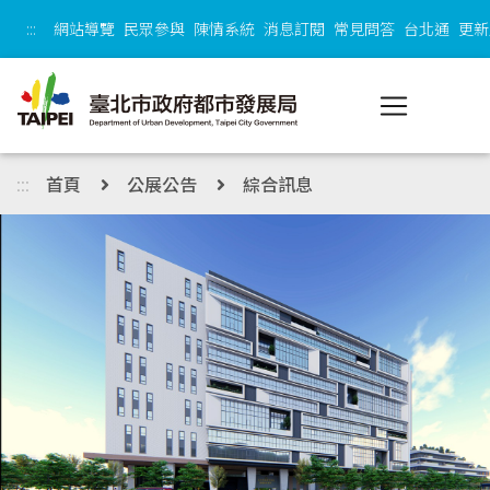
跳到主內容區塊
:::
網站導覽
民眾參與
陳情系統
消息訂閱
常見問答
台北通
更新
:::
首頁
公展公告
綜合訊息