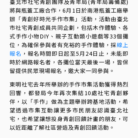
臺北市社宅青創團隊及青年局(青年局籌備處)
將與瓶蓋工廠合作，6月1日於南港瓶蓋工廠舉
辦「青創好時光手作市集」活動，活動由臺北
市社宅青創成員共同企劃，包括木作體驗、各
式手作小物DIY、親子互動類小遊戲等33個攤
位，為確保參與者有充裕的手作體驗，採
線上
報名
，報名時間即日起至5月24日止，未能即
時於網路報名者，各攤位當天最後一場，皆保
留提供民眾現場報名，邀大家一同參與。
東明社宅去年所舉辦的手作市集活動獲得熱烈
回響，都發局今年再次集結10處社宅青創夥
伴，以「手作」做為主題舉辦跨基地活動，希
望透過市集互動讓更多市民朋友認識臺北社
宅，也希望讓想投身青創回饋計畫的朋友，可
以近距離了解社區營造及青創回饋活動。