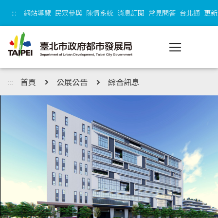
跳到主內容區塊
:::
網站導覽
民眾參與
陳情系統
消息訂閱
常見問答
台北通
更新
:::
首頁
公展公告
綜合訊息