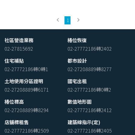
keyboard_arrow_left
keyboard_arrow_right
1
社區營造業務
椿位恢復
02-27815692
02-27772186轉2402
住宅補貼
都市設計
02-27772186轉0轉1
02-27208889轉8277
土地使用分區證明
國宅出租
02-27208889轉6171
02-27772186轉0轉2
椿位標高
數值地形圖
02-27208889轉8294
02-27772186轉2412
店舖標租售
建築線指示(定)
02-27772186轉2509
02-27772186轉2405