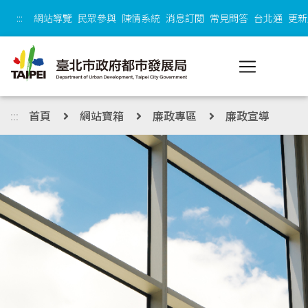
跳到主內容區塊
:::
網站導覽
民眾參與
陳情系統
消息訂閱
常見問答
台北通
更新
:::
首頁
網站寶箱
廉政專區
廉政宣導