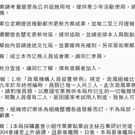
案請考量變更為公共設施用地，提供青少年活動使用，
機。
單位定期提送推動都市更新方案成果，並每二至三月提報
續關懷各整宅更新地區，提供協助，並請安排本人與脫副
解說內容請速送文化局，並要廠商先緩刻，另茶葉街案解
報：成立本市公務人員協會案，請同仁參與。
充分宣達，讓同仁了解，俾有意願者加入。
報：1.依「政風機構人員設置條例」規定，政風組織比
九年於年終修編時，員額已增一人共三人，此次政風業
，請酌增員額，以應國宅業務併本局所衍生的一切複雜情
，現職人員僅有二人，是因國家考試用人制度，致無人可
悉，組織修訂案係為組織整體長遠發展而訂，不為局部
顧慮。
報：1本局採購審查小組作業要點業由主秘召集研討完竣。
904會議室上外語課，且最後離開。日後，本局最後離局