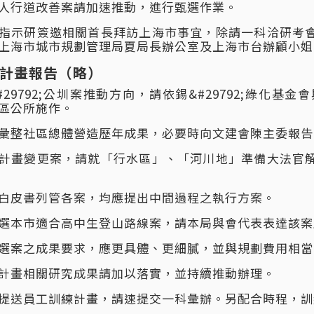
人行道改善案請加速推動，進行甄選作業。
指示研簽邀相關首長拜訪上海市事宜，除請一科洽研考
上海市城市規劃管理局夏局長辦公室及上海市台辦顧小姐
計畫報告（略）
#29792;公圳案推動方向，請依錫&#29792;綠化
區公所施作。
彙整社區總體營造歷年成果，必要時向文建會陳主委報告
計畫變更案，請就「行水區」、「河川地」準備大法官
白皮書列管各案，均應提出中間過程之執行方案。
選本市適合高中生登山路線案，請本局與會代表表達該案
選案之成果要求，應更具體、更細膩，並與規劃費用相當
計畫相關研究成果請加以落實，並持續推動辦理。
提送員工訓練計畫，請速提交一科彙辦。另配合時程，訓