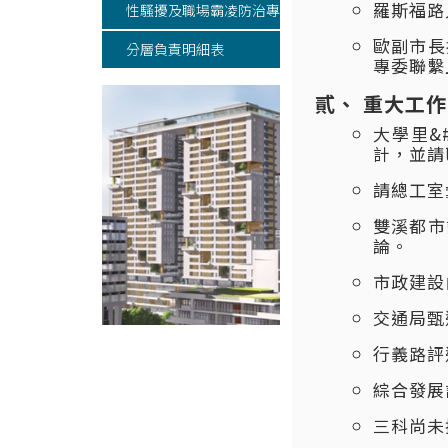
羅斯福路
性騷擾及職場霸凌防治專區
歐副市長
分層負責明細表
專委聯繫
重大工作
大學里&
計，並請
請總工室
雙溪都市
論。
市政建設
交通局甄
行義路評
綜合發展
三科尚未