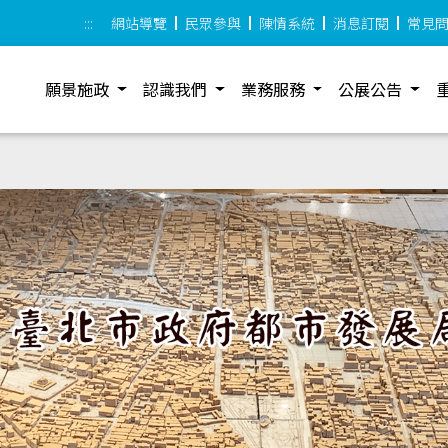
:::
網站導覽
民眾參與
陳情系統
消息訂閱
常見
願景施政
認識我們
業務服務
公展公告