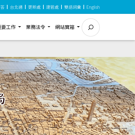
問答
台北通
更新處
建管處
雙語詞彙
English
重要工作
業務法令
網站寶箱