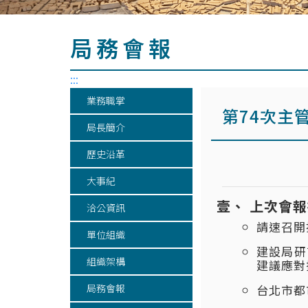
局務會報
:::
業務職掌
第74次主
局長簡介
歷史沿革
大事紀
上次會報
洽公資訊
請速召開
單位組織
建設局研
組織架構
建議應對
局務會報
台北市都