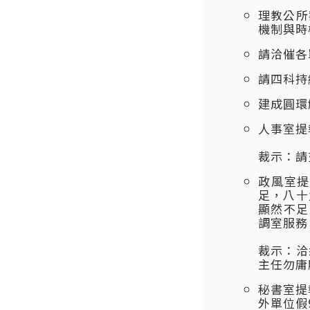
理教公所
機制與時
請洽催各
請四科持
建成圓環
人事室提
裁示：請
政風室提
足，八十
顯然不足
調室服務
裁示：洽
主任勿庸
秘書室提
外單位假