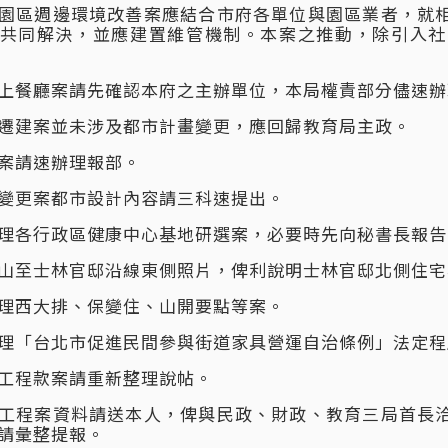
園區週邊環境改善案應結合市府各單位與園區業者，就
共同解決，並應建置維管機制。本案之推動，除引入社
上餐廳案請先確認本府之主辦單位，本局權責部分儘速辦
遷建案並未涉及都市計畫變更，應回歸教育局主政。
案請速辦理報部。
變更案都市設計內容請三科速提出。
理各行政區健康中心基地研選案，必要時先向秘書長報告
山至士林官邸沿線東側照片，俾利說明士林官邸北側住宅
理西大排、保變住、山開要點等案。
理「台北市促進民間參與街道家具營運自治條例」法定程
工程款案請重新整理說帖。
工程案資料請送本人，俾與民政、財政、教育三局首長
請彙整提報。