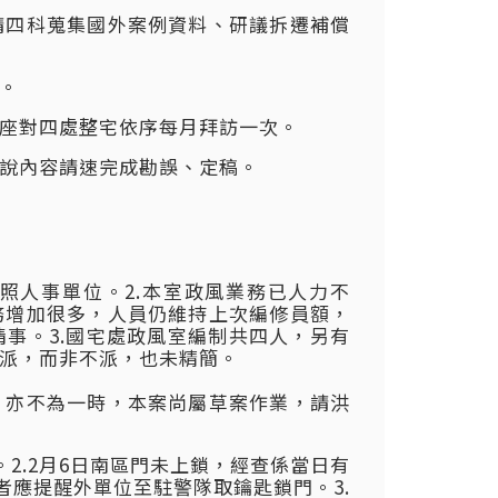
請四科蒐集國外案例資料、研議拆遷補償
。
座對四處整宅依序每月拜訪一次。
說內容請速完成勘誤、定稿。
照人事單位。2.本室政風業務已人力不
務增加很多，人員仍維持上次編修員額，
事。3.國宅處政風室編制共四人，另有
派，而非不派，也未精簡。
，亦不為一時，本案尚屬草案作業，請洪
2.2月6日南區門未上鎖，經查係當日有
者應提醒外單位至駐警隊取鑰匙鎖門。3.