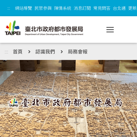
跳到主內容區塊
:::
網站導覽
民眾參與
陳情系統
消息訂閱
常見問答
台北通
更新
:::
首頁
認識我們
局務會報