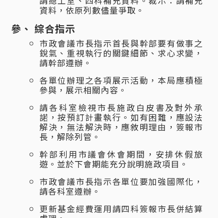
請總工室、四科補充資料。裁示：請補充
資料，依原列數儘量爭取。
綜合指示
市政會議市長指示首長與幹部要有做事之
銳氣、重視執行的關鍵細節、求心求變，
請幹部遵辦。
各單位辦理之各項展示活動，本局應積極
參與，展示相關內容。
請各科室檢視市長施政白皮書及對外承
諾，按預訂計畫執行。如有困難，應設法
解決，無法解決時，應敘明理由，簽報市
長，解除列管。
幹部利用市議會休會期間，安排休假旅
遊。並於下會期能充分說明施政項目。
市政會議市長指示各單位要加強國際化，
請各科室遵辦。
更新基金經費運用請四科簽報市長併結算