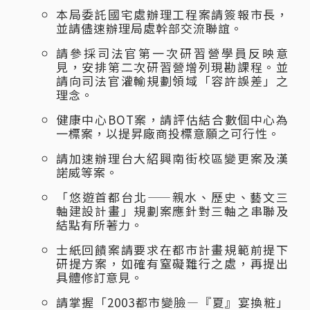
本局委託國宅處辦理工程案請簽報市長，
並請儘速辦理局處幹部交流聯誼。
請參採司法官第一次研習營學員反映意
見，安排第二次研習營增列現勘課程。並
請向司法官灌輸規劃領域「容許誤差」之
理念。
健康中心BOT案，請評估結合數個中心為
一標案，以提昇廠商投標意願之可行性。
請加速辦理台大紹興南街校區變更案及漢
諾威等案。
「悠遊首都台北——親水、歷史、藝文三
軸建設計畫」規劃案應針對三軸之串聯及
結點有所著力。
士紙回饋案請要求在都市計畫規範前提下
研提方案，如確有窒礙難行之處，再提出
具體修訂意見。
請掌握「2003都市變臉—『夏』宴換粧」