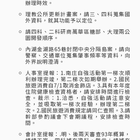
辦理時效。
理教公所更新計畫案，請三、四科蒐集國
外資料，就其功能予以定位。
請四科、二科研商萬華區糖部、大理兩公
園開發順序。
內湖金湖路65巷封閉中央分隔島案，請向
警察、交通單位蒐集肇事頻率等資料，向
外界說明澄清。
人事室提報：1.南庄自強活動第一梯次順
利辦理完竣，第二梯次如期舉辦。2.國民
旅遊消費自7/1取消金飾店。3.具有本年度
住院健康檢查資格者，請安排時間進行檢
查。裁示：1.洽悉，自強活動請注意安
全，並吸取第一梯次經驗，辦理第二梯
次。2.國民旅遊消費規定請同仁查照。3.請
幹部參酌議會下會期議程，安排檢查時
間。
會計室提報：.明、後兩天審查93年概算，