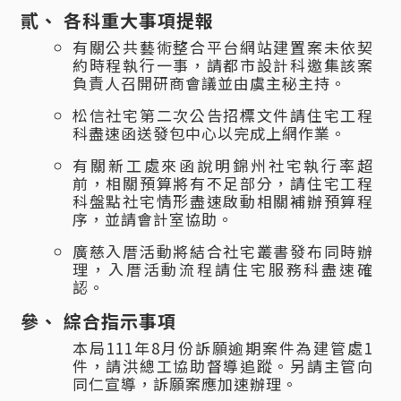
各科重大事項提報
有關公共藝術整合平台網站建置案未依契
約時程執行一事，請都市設計科邀集該案
負責人召開研商會議並由虞主秘主持。
松信社宅第二次公告招標文件請住宅工程
科盡速函送發包中心以完成上網作業。
有關新工處來函說明錦州社宅執行率超
前，相關預算將有不足部分，請住宅工程
科盤點社宅情形盡速啟動相關補辦預算程
序，並請會計室協助。
廣慈入厝活動將結合社宅叢書發布同時辦
理，入厝活動流程請住宅服務科盡速確
認。
綜合指示事項
本局111年8月份訴願逾期案件為建管處1
件，請洪總工協助督導追蹤。另請主管向
同仁宣導，訴願案應加速辦理。