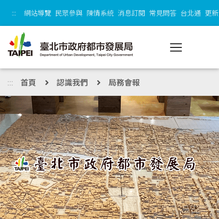
跳到主內容區塊
:::
網站導覽
民眾參與
陳情系統
消息訂閱
常見問答
台北通
更新
:::
首頁
認識我們
局務會報