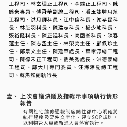
工程司、林玄理正工程司、李彧正工程司、陳
錦豪專員、傅舜華副總工程司、潘玉婕聘用幫
工程司、洪月卿科員、江中信科長、謝孝昆科
長、林芝羽科長、陳建志科長、楊少瑜科長、
張裕隆科長、陳正廷科長、高國峯科長、陳春
蓮主任、陳志丞主任、林榮亮主任、酈佩珍主
任、鄭景文主任、陳建華處長、葉家源總工程
司、陳德禾正工程司、劉美秀處長、洪德豪總
工程司、鄭大川專門委員、汪海淙副總工程
司、蘇雋懿副執行長
上次會議決議及指裁示事項執行情形
報告
有關社宅維修通報制度請住都中心明確將
執行程序及要件文字化、建立SOP規則，
以利物管人員或新進人員落實執行。