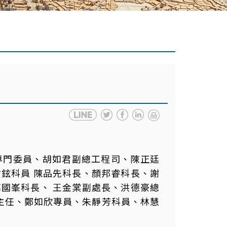
專門委員、胡如君副總工程司、陳正廷
鉉科員 陳品先科長、顏邦睿科長、謝
國峯科長、 王金棠副處長、洪德豪總
慶主任、鄭如欣專員、朱靜芳科員、林慧