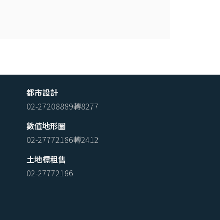
都市設計
02-27208889轉8277
數值地形圖
02-27772186轉2412
土地標租售
02-27772186