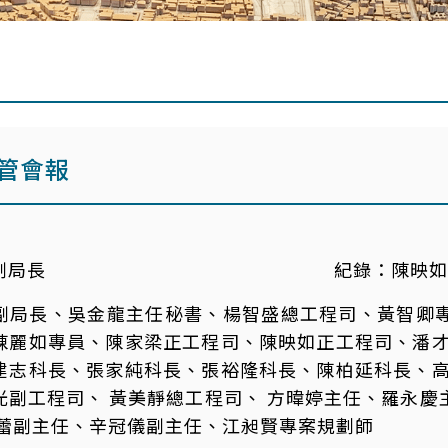
主管會報
副局長
紀錄：
陳映如
副局長、吳金龍主任秘書、楊智盛總工程司、黃智卿
陳麗如專員、陳家梁正工程司、陳映如正工程司、潘才
建志科長、張家純科長、張裕隆科長、陳柏延科長、高
光副工程司、 黃美靜總工程司、 方暐婷主任、羅永
筱蕾副主任、辛冠儀副主任、江昶賢專案規劃師