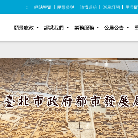
:::
網站導覽
民眾參與
陳情系統
消息訂閱
常見
願景施政
認識我們
業務服務
公展公告