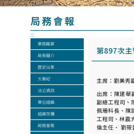
局務會報
:::
業務職掌
第897次
局長簡介
歷史沿革
大事紀
主席：
劉美秀
洽公資訊
出席：
陳建華
副總工程司、
單位組織
佩珊科長、陳
組織架構
工程司、林震
局務會報
倫主任、 劉