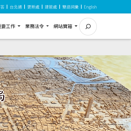
問答
台北通
更新處
建管處
雙語詞彙
English
重要工作
業務法令
網站寶箱