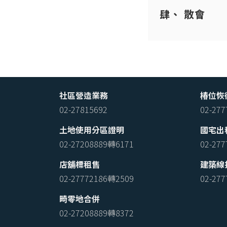
散會
社區營造業務
椿位恢
02-27815692
02-27
土地使用分區證明
國宅出
02-27208889轉6171
02-27
店舖標租售
建築線
02-27772186轉2509
02-27
畸零地合併
02-27208889轉8372