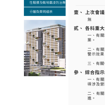
性騷擾及職場霸凌防治專區
上次會議
分層負責明細表
無
各科重大
一、有關
業。
二、有關
警示效果
三、有關
綜合指示
一、有關
得涉及營
二、有關
進。