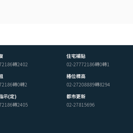
復
住宅補貼
772186轉2402
02-27772186轉0轉1
租
椿位標高
772186轉0轉2
02-27208889轉8294
指示(定)
都市更新
772186轉2405
02-27815696