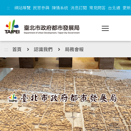
跳到主內容區塊
:::
網站導覽
民眾參與
陳情系統
消息訂閱
常見問答
台北通
更新
:::
首頁
認識我們
局務會報