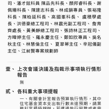
司、潘才鉉科員 陳品先科長、顏邦睿科長、謝
佩珊科長、陳建志科長、林成韻專員、張裕隆
科長、陳柏延科長、高國峯科長、 虞積學處
長、洪德豪總工程司、林震光副工程司、 詹育
齊處長、黃美靜總工程司、張詩林正工程司、
方暐婷主任、羅永慶主任、鄭如欣專員、吳名
秋主任、林慧倫主任、 夏翠蒂主任、辛冠儀副
主任、江昶賢專案規劃師
上次會議決議及指裁示事項執行情形
報告
無
各科重大事項提報
一、有關會計室報告預算執行情形，其中
住宅基金資本支出執行數未達預期，請業
務科室積極趕辦，若遭遇執行困難或者需