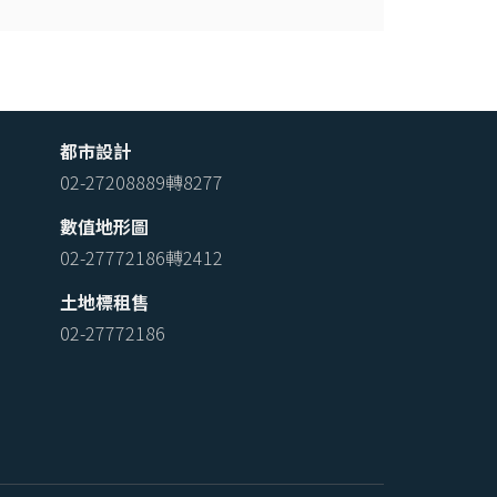
都市設計
02-27208889轉8277
數值地形圖
02-27772186轉2412
土地標租售
02-27772186