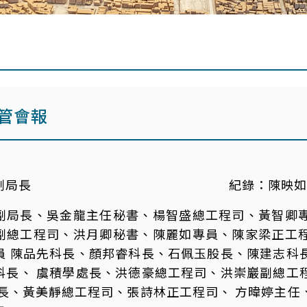
主管會報
副局長
紀錄：
陳映如
副局長、吳金龍主任秘書、楊智盛總工程司、黃智卿
副總工程司、洪月卿秘書、陳麗如專員、陳家梁正工
員 陳品先科長、顏邦睿科長、石佩玉股長、陳建志科
科長、 虞積學處長、洪德豪總工程司、洪崇巖副總工
處長、黃美靜總工程司、張詩林正工程司、 方暐婷主