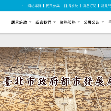
:::
網站導覽
民眾參與
陳情系統
消息訂閱
常見
願景施政
認識我們
業務服務
公展公告