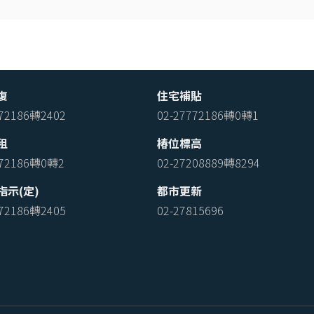
復
住宅補貼
772186轉2402
02-27772186轉0轉1
租
椿位標高
772186轉0轉2
02-27208889轉8294
指示(定)
都市更新
772186轉2405
02-27815696