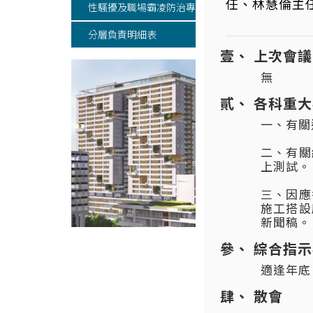
任、林慧倫主
性騷擾及職場霸凌防治專區
分層負責明細表
上次會議
無
各科重大
一、有關
二、有關
上測試。
三、因應
施工搭設
新聞稿。
綜合指示
適逢年底
散會