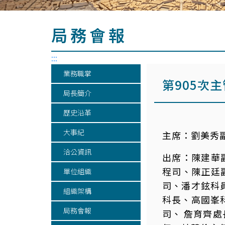
局務會報
:::
業務職掌
第905次
局長簡介
歷史沿革
大事紀
主席：
劉美秀
洽公資訊
出席：
陳建華
程司、陳正廷
單位組織
司、潘才鉉科
組織架構
科長、高國峯
局務會報
司、 詹育齊