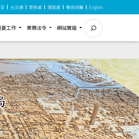
問答
台北通
更新處
建管處
雙語詞彙
English
重要工作
業務法令
網站寶箱