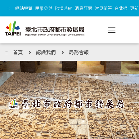
跳到主內容區塊
:::
網站導覽
民眾參與
陳情系統
消息訂閱
常見問答
台北通
更新
:::
首頁
認識我們
局務會報