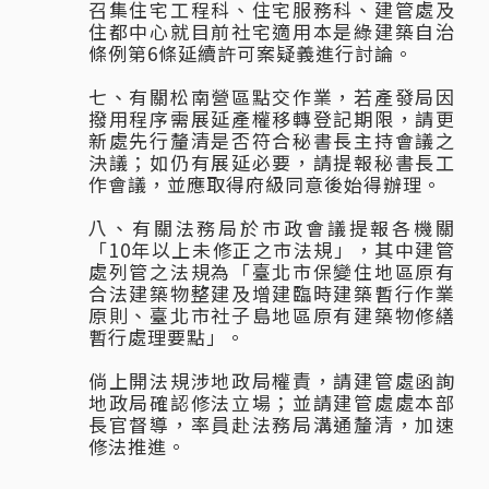
召集住宅工程科、住宅服務科、建管處及
住都中心就目前社宅適用本是綠建築自治
條例第6條延續許可案疑義進行討論。
七、有關松南營區點交作業，若產發局因
撥用程序需展延產權移轉登記期限，請更
新處先行釐清是否符合秘書長主持會議之
決議；如仍有展延必要，請提報秘書長工
作會議，並應取得府級同意後始得辦理。
八、有關法務局於市政會議提報各機關
「10年以上未修正之市法規」，其中建管
處列管之法規為「臺北市保變住地區原有
合法建築物整建及增建臨時建築暫行作業
原則、臺北市社子島地區原有建築物修繕
暫行處理要點」。
倘上開法規涉地政局權責，請建管處函詢
地政局確認修法立場；並請建管處處本部
長官督導，率員赴法務局溝通釐清，加速
修法推進。