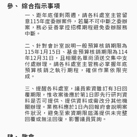
綜合指示事項
一、距年底僅剩兩週，請各科處室主管留
意115年度委辦案件，若屬不可中斷之委辦
案，務必妥善掌控招標期程避免委辦服務
中斷。
二、針對會計室說明一般預算核銷期限為
115年1月15日、基金預算核銷期限為114
年12月31日，且相關名單尚須送交集中支
付處辦理。請各科處室主管務必掌握年底
預算核銷之執行期程，確保作業依限完
成。
三、提醒各科處室，議員索資雖訂有3日回
覆期限，惟收案後應於第1日即先行研判資
料是否可提供、提供資料或需改分其他機
關辦理。業務科應於1日內回報府會說明案
件狀況，避免至索資期限屆滿提供未完整
回覆或無法回復，影響議員質詢。
散會