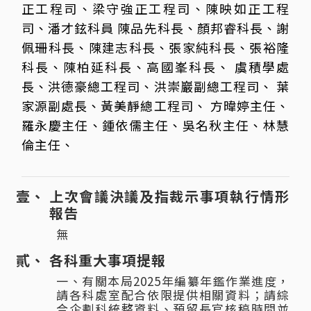
正工程司、梁守強正工程司、陳映如正工程
司、潘才鉉科員 陳品先科長、顏邦睿科長、謝
佩珊科長、陳建志科長、張家純科長、張裕隆
科長、陳柏延科長、高國峯科長、 虞積學處
長、洪德豪總工程司、洪崇巖副總工程司、 葉
家源副處長、黃美靜總工程司、 方暐婷主任、
羅永慶主任、鍾依儒主任、吳名秋主任、林慧
倫主任、
上次會議決議及指裁示事項執行情形
報告
無
各科重大事項提報
一、有關本局2025年編纂年鑑作業進度，
請各科處室配合依限提供相關資料；請綜
合企劃科統整資料、預留長官核稿時間並