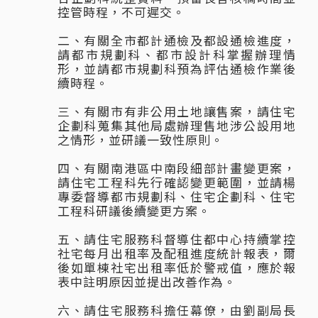
控管時程，不可遲交。
二、有關全市都計通檢及都設通檢進度，
請都市規劃科、都市設計科掌握辦理情
形，並請都市規劃科預為評估通檢作業後
續時程。
三、有關市有非公用土地讓售案，請住宅
企劃科蒐集其他局處辦理售地涉公設用地
之情形，並研議一致性原則。
四、有關南港區中南段細部計畫變更案，
請住宅工程科先行確認變更範圍，並請楊
專委督導都市規劃科、住宅企劃科、住宅
工程科研議後續變更方案。
五、請住宅服務科督導住都中心持續掌控
社宅每月出租率及配租進度統計報表，爾
後如單棟社宅出租率低於警戒值，應於報
表中註明原因並提出改善作為。
六、請住宅服務科擔任幕僚，由劉副局長