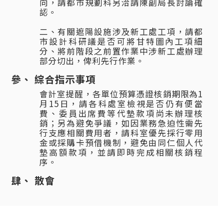
向，請都市規劃科另洽請陳副局長討論確
認。
二、有關遮陽設施涉及新工處工項，請都
市設計科研議是否可將甘特圖內工項細
分、將前階段之前置作業中涉新工處辦理
部分切出，俾利先行作業。
綜合指示事項
會計室提醒，各單位預算憑證核銷期限為1
月15日，請各科處室檢視是否仍有便當
費、委員出席費等代墊款項尚未辦理核
銷；另為避免爭議，如因業務急迫性需先
行支應相關費用者，請科室優先採行零用
金或採購卡預借機制，避免由同仁個人代
墊高額款項，並請即時完成相關核銷程
序。
散會