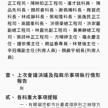
正工程司、陳映如正工程司、潘才鉉科員、 陳
品先科長、顏邦睿科長、謝佩珊科長、周崑虎
科長、林成韻科長、張裕隆科長、吳逸民正工
程司、高國峯科長、 洪德豪總工程司、洪崇巖
副總工程司、林震光副工程司、 黃美靜總工程
司、張詩林正工程司、 方暐婷主任、羅永慶主
任、鍾依儒主任、周益春專員、林慧倫主任、
辛冠儀副主任(列席人員)、顏晨宇組長(列席人
員)
上次會議決議及指裁示事項執行情形
報告
無
各科重大事項提報
一、有關貓空都市計畫處理原則之辦理方