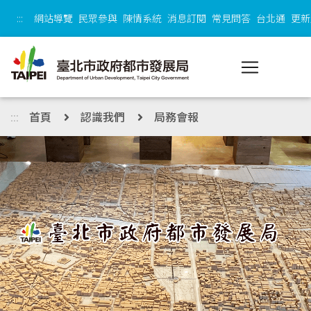
跳到主內容區塊
:::
網站導覽
民眾參與
陳情系統
消息訂閱
常見問答
台北通
更新
:::
首頁
認識我們
局務會報