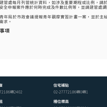
建管處每月列管統計資料，如涉及重要期程或比例，請於
安全申報案件應於何時完成及件數比例等，並請建管處調
青年局於市政會議提報青年觀摩實習計畫一案，並於主
需求。
事項
復
住宅補貼
772186轉2402
02-27772186轉0轉1
租
椿位標高