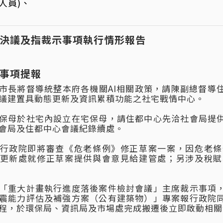
人員)、
決議及指裁示事項執行情形報告
事項提報
市長將督導統整本府各機關AI相關政策，請陳副總督導
議建置具動態更新及資訊累積功能之社宅戰情中心。
保母於社宅內設立在宅保母，請住都中心先洽社會局提
會局及住都中心會議紀錄續處。
行政院即將審查《危老條例》修正草案一案，因危老條
更新處就修正草案提供與會意見給建管處；另涉及稅賦
「重大計畫執行進度落後案件檢討會議」主席裁示事項
震能力評估及補強方案（公有建築物）」專案報行政院
程，於環保局、資訊局及市場處完成搬遷後立即啟動相關