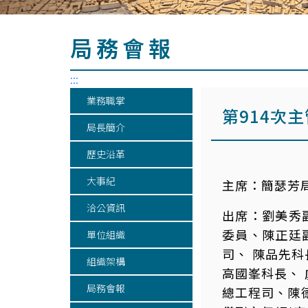
局務會報
:::
業務職掌
第914次
局長簡介
歷史沿革
大事紀
主席：
簡瑟芳
洽公資訊
出席：
劉美秀
委員、陳正廷
單位組織
司、 陳品先
組織架構
高國峯科長、
局務會報
總工程司、陳