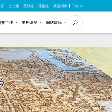
問答
台北通
更新處
建管處
雙語詞彙
English
重要工作
業務法令
網站寶箱