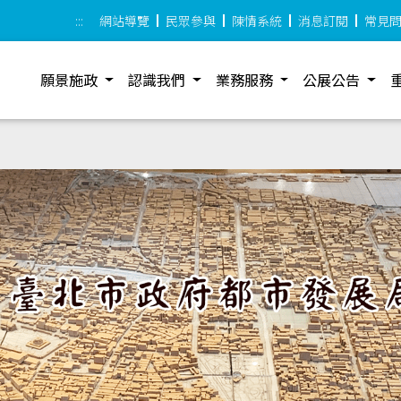
:::
網站導覽
民眾參與
陳情系統
消息訂閱
常見
願景施政
認識我們
業務服務
公展公告