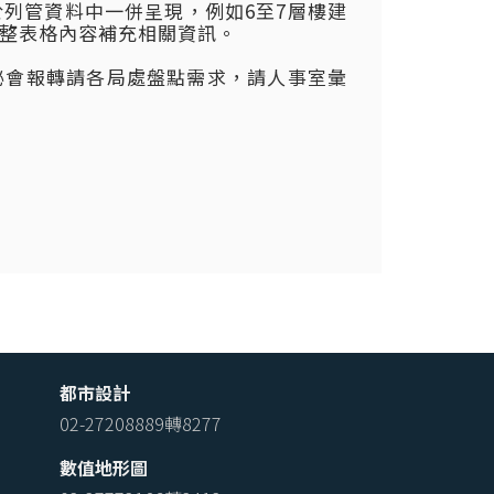
列管資料中一併呈現，例如6至7層樓建
整表格內容補充相關資訊。
秘會報轉請各局處盤點需求，請人事室彙
都市設計
02-27208889轉8277
數值地形圖