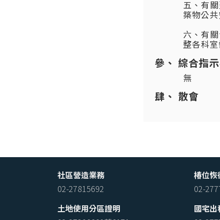
五、有關
築物公共
六、有關
整各科室
綜合指示
無
散會
社區營造業務
椿位恢
02-27815692
02-27
土地使用分區證明
國宅出