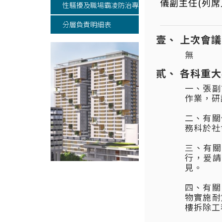
儀副主任(列席
性騷擾及職場霸凌防治專區
分層負責明細表
上次會議
無
各科重大
一、張副
作業，研
二、有關
務科於社
三、有關
行，爰請
見。
四、有關
物實施耐
樓拆除工