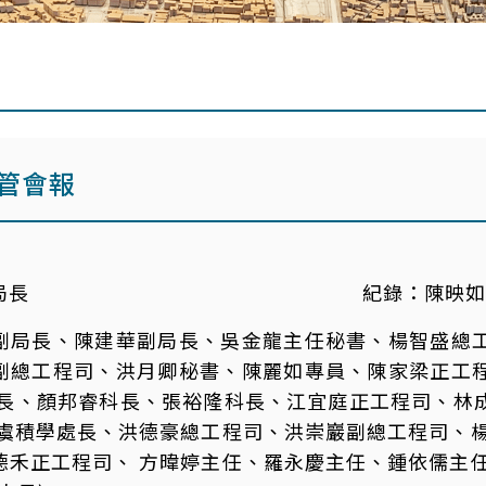
主管會報
局長
紀錄：
陳映如
副局長、陳建華副局長、吳金龍主任秘書、楊智盛總
副總工程司、洪月卿秘書、陳麗如專員、陳家梁正工
科長、顏邦睿科長、張裕隆科長、江宜庭正工程司、林
 虞積學處長、洪德豪總工程司、洪崇巖副總工程司、
德禾正工程司、 方暐婷主任、羅永慶主任、鍾依儒主