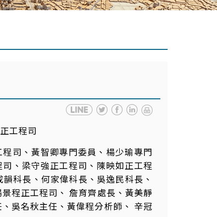
正工程司
工程司、黃智卿專門委員、楊少瑜專門
程司、梁守強正工程司、陳映如正工程
成韻科長、何家偉科長、吳逸民科長、
楊景程正工程司、 詹育齊處長、黃美靜
任、吳名秋主任、黃偉程分析師、 辛冠