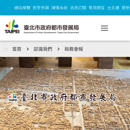
跳到主內容區塊
:::
網站導覽
民眾參與
陳情系統
消息訂閱
常見問答
台北通
更新
:::
首頁
認識我們
局務會報