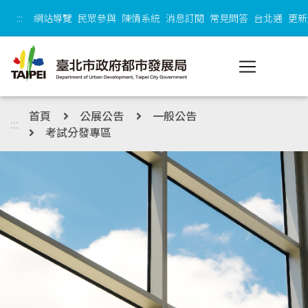
跳到主內容區塊
:::
網站導覽
民眾參與
陳情系統
消息訂閱
常見問答
台北通
更新
首頁
公展公告
一般公告
:::
考試分發專區