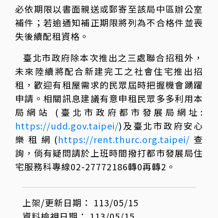
必依期限以書面親送或郵寄至該局中區辦公室
補件；若逾通知補正期限將列為不合格件並喪
失後續配租資格。
臺北市政府除本次推出之三處聯合招租外，
未來陸續將配合新建完工之社會住宅推出招
租，歡迎有租屋需求的民眾屆時把握機會踴躍
申請。相關訊息建議有意申租民眾多多利用本
局網站 (臺北市政府都市發展局網址:
https://udd.gov.taipei/
)及臺北市政府安心
樂租網(
https://rent.thurc.org.taipei/
查
詢，倘有疑問請於上班時間撥打都市發展局住
宅服務科專線02-27772186轉0再轉2。
上架/更新日期：
113/05/15
資料檢視日期：
113/05/15