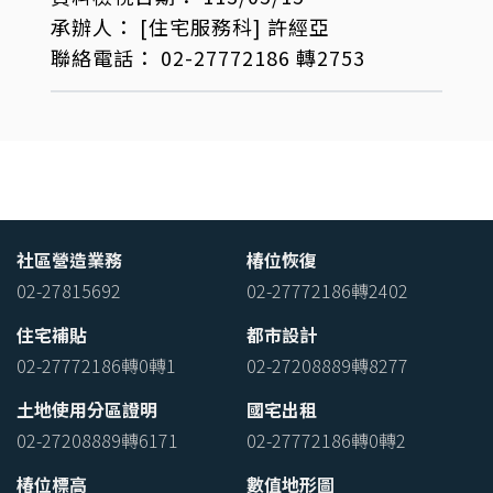
承辦人：
[住宅服務科]
許經亞
聯絡電話：
02-27772186 轉2753
社區營造業務
椿位恢復
02-27815692
02-27772186轉2402
住宅補貼
都市設計
02-27772186轉0轉1
02-27208889轉8277
土地使用分區證明
國宅出租
02-27208889轉6171
02-27772186轉0轉2
椿位標高
數值地形圖