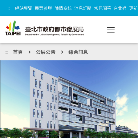
跳到主內容區塊
:::
網站導覽
民眾參與
陳情系統
消息訂閱
常見問答
台北通
更新
:::
首頁
公展公告
綜合訊息