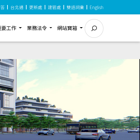
問答
台北通
更新處
建管處
雙語詞彙
English
重要工作
業務法令
網站寶箱