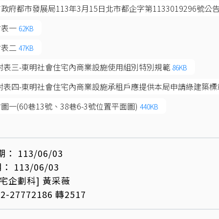
政府都市發展局113年3月15日北市都企字第1133019296號公
附表一
62KB
附表二
47KB
附表三-東明社會住宅內商業設施使用組別特別規範
86KB
-附表四-東明社會住宅內商業設施承租戶應提供本局申請綠建築標
圖一(60巷13號、38巷6-3號位置平面圖)
440KB
期：
113/06/03
期：
113/06/03
住宅企劃科]
黃采薇
02-27772186 轉2517