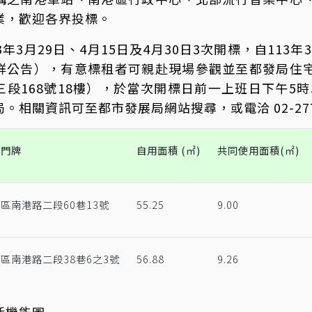
業，歡迎各界投標。
3年3月29日、4月15日及4月30日3次開標，自113
詳公告），有意標租者可親赴現場參觀並至都發局住
段168號18樓），於當次開標日前一上班日下午5時
。相關資訊可至都市發展局網站搜尋，或電洽 02-2777
物門牌
自用面積 (㎡)
共同使用面積(㎡)
區南港路二段60巷13號
55.25
9.00
區南港路二段38巷6之3號
56.88
9.26