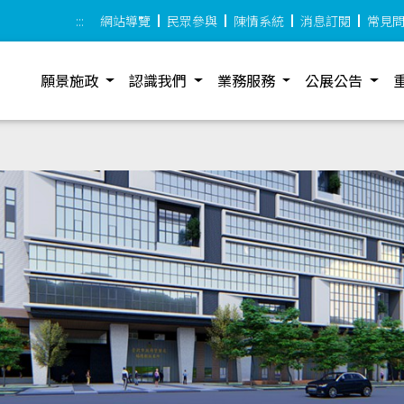
:::
網站導覽
民眾參與
陳情系統
消息訂閱
常見
願景施政
認識我們
業務服務
公展公告