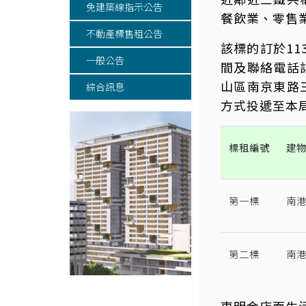
免建築線指示公告
餐飲業、零售
不動產標售租公告
該標的訂於11
一般公告
間及聯絡電話
山區南京東路三
綜合訊息
方式投遞至本局
標租編號
建
第一標
南港
第二標
南港