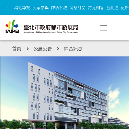
跳到主內容區塊
:::
網站導覽
民眾參與
陳情系統
消息訂閱
常見問答
台北通
更新
:::
首頁
公展公告
綜合訊息