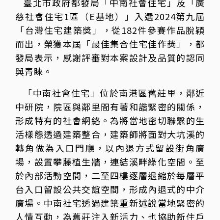
臺北市政府都發局「中南社會住宅」及「廣
慈社會住宅1區（E基地）」入選2024第九屆
「台灣住宅建築獎」，從182件參賽作品脫穎
而出，榮獲本屆「最佳集合住宅佳作獎」，都
發局表示，感謝評審對本案設計及品質的認同
與青睞。
「中南社會住宅」位於南港區舊莊里，鄰近
中研院，院區與鄰里間有著和諧緊密的關係，
形成特有的社會網絡。為將當地密切聯繫的生
活樣態透過建築整合，建築師將面對大坑溪的
轉角做為入口門廳，以內退方式留設街角廣
場，設置攀藤植生牆，連結溪畔綠化空間。至
於內部活動空間，二至四樓逐層退縮於每層平
台入口留設公共交誼空間，形成內退式的中介
廣場。中南社宅透過建築重新述說當地緊密的
人情互動，為舊莊注入新活力、也協助新住戶