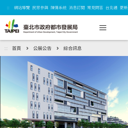
跳到主內容區塊
:::
網站導覽
民眾參與
陳情系統
消息訂閱
常見問答
台北通
更新
:::
首頁
公展公告
綜合訊息