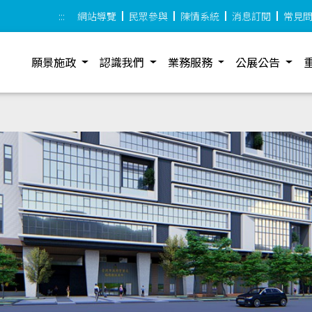
:::
網站導覽
民眾參與
陳情系統
消息訂閱
常見
願景施政
認識我們
業務服務
公展公告