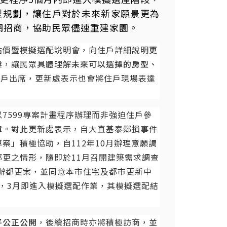
房型規劃，讓住戶對於未來新家願景更為
上網招商，協助民眾儘速重建家園。
估價暨模擬選配說明會，向住戶詳細說明
更
業
，讓民眾具體理解
未來可以選擇的房型、
住戶出席，更新處表示也會將住戶現場表達
7599專案計畫程序辦理而非強迫住戶參
障。對此更新處表示，自大直基泰鄰損事件
」積極協助，自112年10月辦理意願調
更之情形，隨即於11月召開建築需求調查
公辦都更案，並同意本市住宅及都市更新中
畫，3月即進入模擬選配作業，其模擬選配結
平公正公開
，後續招商時亦將積極訪商，並