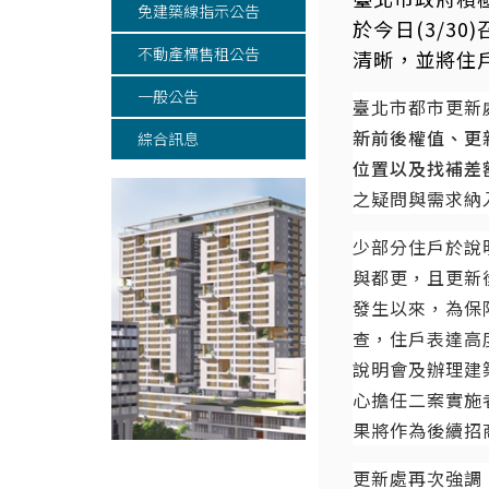
免建築線指示公告
於今日(3/
不動產標售租公告
清晰，並將住
一般公告
臺北市都市更新
新前後權值、更
綜合訊息
位置以及找補差
之疑問與需求納
少部分住戶於說
與都更，且更新
發生以來，為保
查，住戶表達高
說明會及辦理建
心擔任二案實施
果將作為後續招
更新處再次強調