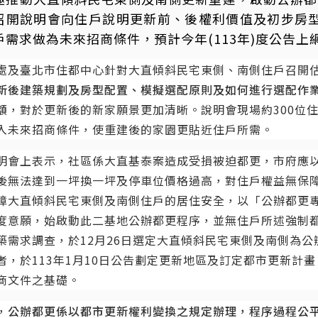
30)召開說明會向住戶說明更新前、後權利價值及初步
戶需求做為未來招商條件，預計今年(113年)度公告
處及臺北市住都中心針對大直傾斜民宅東側、南側住戶召開
新後建築規劃及房型配置、模擬選配原則及如何進行選配作
額
，對於更新後的新家願景更加清晰。說明會現場約300位
入未來招商條件，使重建後的家園更貼近住戶所需。
明會上表示，社區係大直基泰案造成受損被迫都更，市府應以
後無法達到一坪換一坪及停車位價格過高，對住戶權益無保
障大直傾斜民宅東側及南側住戶的居住安全，以「公辦都更專案
度意願，始啟動此二基地公辦都更程序，並無住戶所述強制都
築需求調查，於12月26日選定大直傾斜民宅東側及南側為
者，於113年1月10日公告劃定更新地區及訂定都市更新計
商文件之基礎。
，
公辦都更係以都市更新權利變換之規定辦理，程序過程公