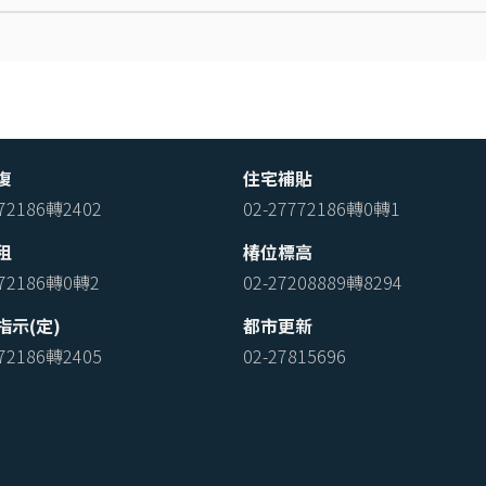
復
住宅補貼
772186轉2402
02-27772186轉0轉1
租
椿位標高
772186轉0轉2
02-27208889轉8294
指示(定)
都市更新
772186轉2405
02-27815696