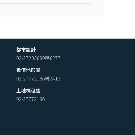
都市設計
02-27208889轉8277
數值地形圖
02-27772186轉2412
土地標租售
02-27772186