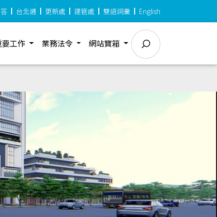
問答
台北通
更新處
建管處
雙語詞彙
English
重要工作
業務法令
網站寶箱