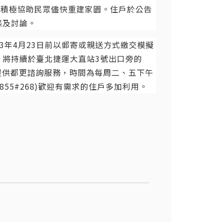
，積極協助民眾儘快重建家園。住戶於公告
惑及討論。
13年4月23日前以郵寄或親送方式繳交模擬
，將持續於臺北捷運大直站3號出口旁的
)提供都更諮詢服務，時間為每周二、五下午
-1855#268)歡迎有需求的住戶多加利用。