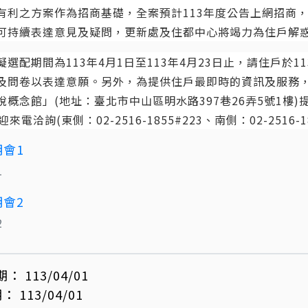
有利之方案作為招商基礎，全案預計113年度公告上網招商
可持續表達意見及疑問，更新處及住都中心將竭力為住戶解
選配期間為113年4月1日至113年4月23日止，請住戶於1
及問卷以表達意願。另外，為提供住戶最即時的資訊及服務
說概念館」(地址：臺北市中山區明水路397巷26弄5號1樓
來電洽詢(東側：02-2516-1855#223、南側：02-2516
1
2
期：
113/04/01
期：
113/04/01