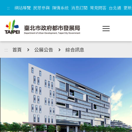
跳到主內容區塊
:::
網站導覽
民眾參與
陳情系統
消息訂閱
常見問答
台北通
更新
:::
首頁
公展公告
綜合訊息