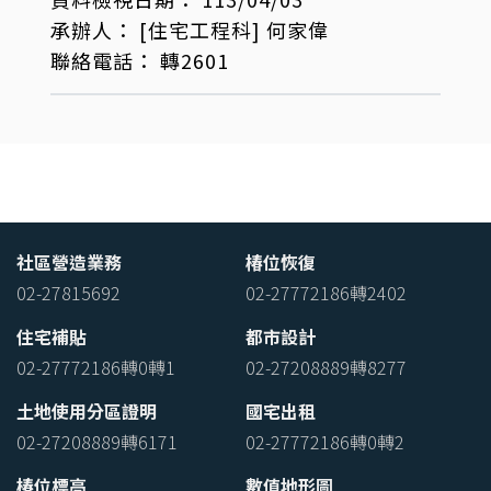
承辦人：
[住宅工程科]
何家偉
聯絡電話：
轉2601
社區營造業務
椿位恢復
02-27815692
02-27772186轉2402
住宅補貼
都市設計
02-27772186轉0轉1
02-27208889轉8277
土地使用分區證明
國宅出租
02-27208889轉6171
02-27772186轉0轉2
椿位標高
數值地形圖