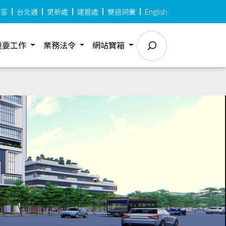
問答
台北通
更新處
建管處
雙語詞彙
English
重要工作
業務法令
網站寶箱