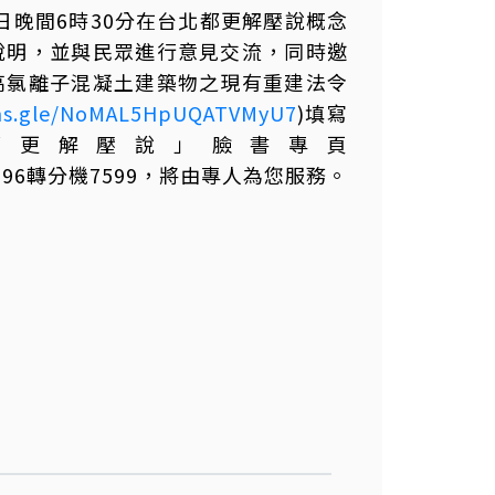
日晚間6時30分在台北都更解壓說概念
說明，並與民眾進行意見交流，同時邀
高氯離子混凝土建築物之現有重建法令
rms.gle/NoMAL5HpUQATVMyU7
)填寫
都更解壓說」臉書專頁
-5696轉分機7599，將由專人為您服務。