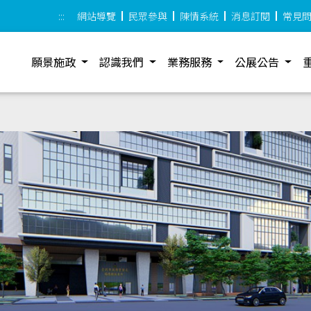
:::
網站導覽
民眾參與
陳情系統
消息訂閱
常見
願景施政
認識我們
業務服務
公展公告