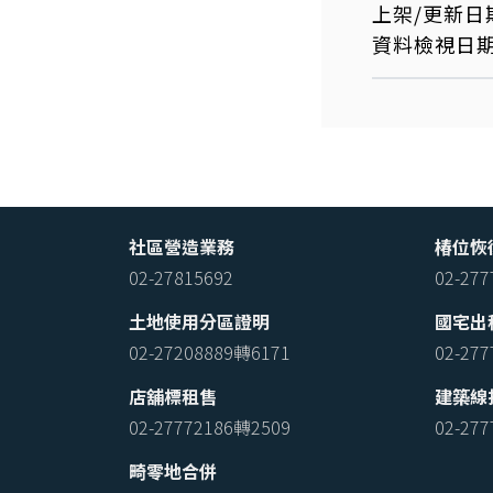
上架/更新日
資料檢視日
社區營造業務
椿位恢
02-27815692
02-27
土地使用分區證明
國宅出
02-27208889轉6171
02-27
店舖標租售
建築線
02-27772186轉2509
02-27
畸零地合併