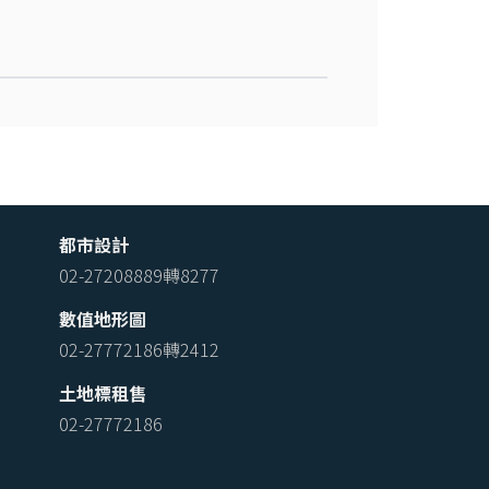
都市設計
02-27208889轉8277
數值地形圖
02-27772186轉2412
土地標租售
02-27772186