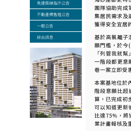
免建築線指示公告
團隊協助完成
不動產標售租公告
集居民需求及
獲得安全宜居
一般公告
基於高氯離子
綜合訊息
願門檻，於今(
「列管我就幫
一階段都更意
巷一案立即受惠
本案基地位於
階段意願比超
算，已完成初
可以知道更新
比達75%，
業計畫報核及