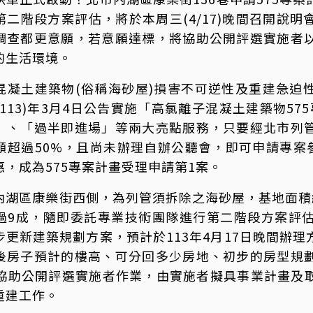
第二階段方案評估，將於本周三(4/17)晚間召開說
調查都更意願，若意願達標，將協助公開評選實施者
的生活環境。
混凝土建築物(俗稱海砂屋)損害不可逆性及重建急迫
113)年3月4日公告實施「高氯離子混凝土建築物575
」、「過半即進場」等兩大亮點服務，只要經北市列
願超過50%，且尚未辦理自辦公聽會，即可申請專案
，成為575專案計畫受理申請第1案。
內湖區康樂街西側，為列管須拆除之海砂屋，基地面積約
過9成，隨即委託專業技術團隊進行第二階段方案評
步更新建築規劃方案，預計於113年4月17日晚間辦
後房子預計的樓高、可分回多少房地、初步的房型規
將協助公開評選實施者作業，由實施者擬具事業計畫及
重建工作。