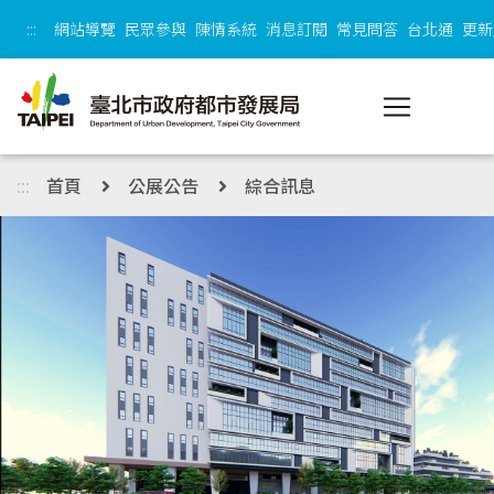
跳到主內容區塊
:::
網站導覽
民眾參與
陳情系統
消息訂閱
常見問答
台北通
更新
:::
首頁
公展公告
綜合訊息