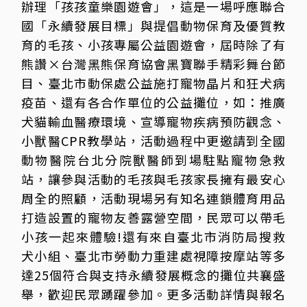
辦理「孩孩童樂園遊會」，這是一場呼應聯合
國「永續發展目標」與提倡動物保育及優質教
育的毛孩、小孩專屬公益園遊會，屆時除了有
熊讚×台灣黑熊保育協會黑寶聯手精彩舞台節
目、臺北市動保處公益施打寵物晶片和狂犬病
疫苗、還有各合作單位的公益攤位，如：推廣
犬貓輸血醫療環境、宣導寵物疾病預防觀念、
小獸醫CPR教學站，活動過程中更邀請到全國
動物醫院台北分院獸醫師到場駐點寵物急救
站，讓參與活動的毛孩與毛孩家長擁有最安心
周全的照顧，活動現場另有知名連鎖體育用品
打造設置的寵物友善露營空間，民眾可以帶毛
小孩一起來體驗!還有來自臺北市消防局搜救
犬小組、臺北市勞動力重建處視障按摩站等多
達25個符合與支持永續發展概念的攤位共襄盛
舉，歡迎民眾踴躍參加。更多活動詳情與報名