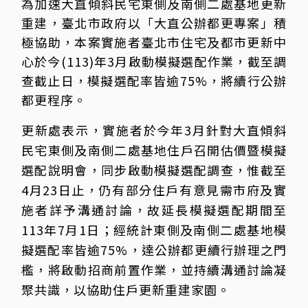
為加速大直傾斜民宅東側及南側二處基地更新
重建，臺北市政府以「大直公辦都更專案」積
極協助，本案實施者臺北市住宅及都市更新中
心於今(113)年3月啟動模擬選配作業，截至調
查截止日，模擬選配率皆逾75%，將續行公辦
都更程序。
更新處表示，實施者於今年3月針對大直傾斜
民宅東側及南側二處基地住戶召開估價暨模擬
選配說明會，同步啟動模擬選配調查，惟截至
4月23日止，仍有部分住戶有意見需市府及實
施者詳予溝通討論，故延長模擬選配期間至
113年7月1日；經統計東側及南側二處基地模
擬選配率皆逾75%，達公辦都更續行辦理之門
檻，將啟動招商前置作業，並持續溝通討論凝
聚共識，以協助住戶更新重建家園。