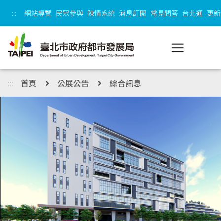
跳到主內容區塊
:::
網站導覽
民眾參與
陳情系統
消息訂閱
常見問答
台北通
更新
:::
首頁
公展公告
綜合訊息