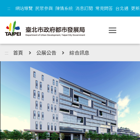
跳到主內容區塊
:::
網站導覽
民眾參與
陳情系統
消息訂閱
常見問答
台北通
更新
:::
首頁
公展公告
綜合訊息