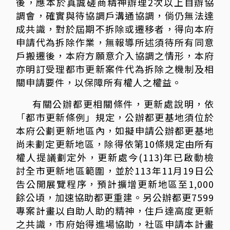
後，應本於真誠磋商精神辦理2次以上自辦協
調會，確實與待協調戶溝通協調，倘仍無法達
成共識，對於屆期不拆除或遷移者，得向本府
申請代為拆除作業，無報導所述須待所有同意
戶搬遷後，本府方願意介入協調之情形，本府
亦明訂受理都市更新案件代為拆除之機制及相
關申請要件，以保障所有權人之權益。
有關公辦都更相關條件，更新處說明，依
「都市更新條例」規定，公辦都更基地須位於
本府公劃更新地區內，如擬申請公辦都更基地
尚未劃定更新地區，除得依第10條規定由所有
權人提議劃定外，更新處今(113)年已啟動檢
討全市更新地區範圍，並於113年11月19日公
告公開展覽程序，預計擴增更新地區至1,000
餘公頃，加速協助都更重建。另公辦都更7599
專案計畫以自助人助的精神，住戶達高度更新
之共識，市府始得進場協助，社區申請本計畫