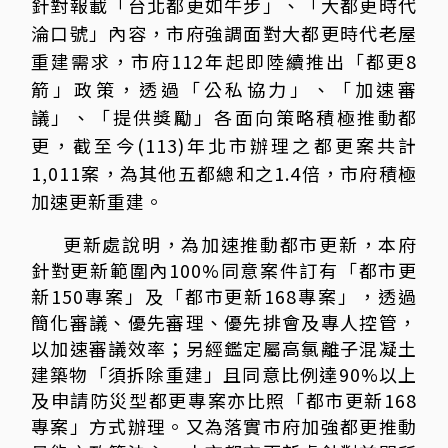
針對報載「台北都更如牛步」、「大都更時代
淪口號」內容，市府強調面對大都更時代老屋
重建需求，市府112年起即陸續推出「都更8
箭」政策，透過「公私協力」、「加速審
議」、「提供獎勵」各面向策略積極推動都
更，截至今(113)年北市辦理之都更案共計
1,011案，為其他五都總和之1.4倍，市府積極
加速更新重建。
更新處說明，為加速推動都市更新，本府
針對更新範圍內100%同意案件訂有「都市更
新150專案」及「都市更新168專案」，透過
簡化審議、優先審理、優先排會及專人控管，
以加速審議效率；另經鑑定屬高氯離子混凝土
建築物「須拆除重建」且同意比例達90%以上
及申請防災型都更專案亦比照「都市更新168
專案」方式辦理。又為落實市府加強都更推動