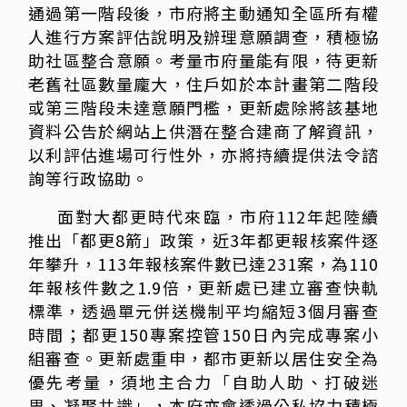
通過第一階段後，市府將主動通知全區所有權
人進行方案評估說明及辦理意願調查，積極協
助社區整合意願。考量市府量能有限，待更新
老舊社區數量龐大，住戶如於本計畫第二階段
或第三階段未達意願門檻，更新處除將該基地
資料公告於網站上供潛在整合建商了解資訊，
以利評估進場可行性外，亦將持續提供法令諮
詢等行政協助。
面對大都更時代來臨，市府112年起陸續
推出「都更8箭」政策，近3年都更報核案件逐
年攀升，113年報核案件數已達231案，為110
年報核件數之1.9倍，更新處已建立審查快軌
標準，透過單元併送機制平均縮短3個月審查
時間；都更150專案控管150日內完成專案小
組審查。更新處重申，都市更新以居住安全為
優先考量，須地主合力「自助人助、打破迷
思、凝聚共識」，本府亦會透過公私協力積極