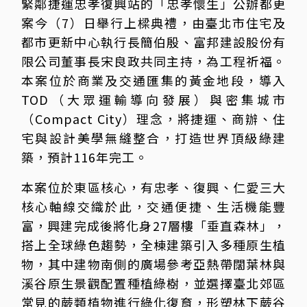
緊鄰捷運忠孝復興站的「忠孝懷生」公辦都更
案今（7）日舉行上樑典禮，由臺北市住宅及
都市更新中心執行長簡伯殷、富邦建設股份有
限公司董事長宋良政共同主持，為工程祈福。
本案位於商業及交通匯集的黃金地段，導入
TOD（大眾運輸導向發展）與密集城市
（Compact City）理念，將捷運、商辦、住
宅與設計美學無縫整合，打造世界頂級綠建
築，預計116年完工。
本案位於東區核心，有忠孝、復興、仁愛三大
核心軸線交織於此，交通便捷、生活機能豐
富，興建完成後將化身27層樓「垂直森林」，
搭上全球綠色趨勢，全棟建築引入多種原生植
物，其中建物南側的廣場參考亞熱帶闊葉林與
溪谷原生景觀配置種植綠樹，並選擇臺北郊區
常見的蕨類植物進行綠化復育，形塑林下蕨谷