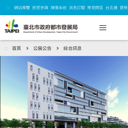
跳到主內容區塊
:::
網站導覽
民眾參與
陳情系統
消息訂閱
常見問答
台北通
更新
:::
首頁
公展公告
綜合訊息