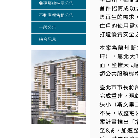
免建築線指示公告
首件招商成功
不動產標售租公告
區再生的需求
住戶的使用需
一般公告
打造優質安全之
綜合訊息
本案為蘭州斯文
坪），屬北大
面，坐擁大同
類公共服務機
臺北市市長蔣
完成重建，現
狹小（斯文里
不易，故整宅
案計畫推出「
至8成，加速