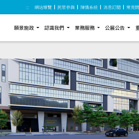
:::
網站導覽
民眾參與
陳情系統
消息訂閱
常見
願景施政
認識我們
業務服務
公展公告