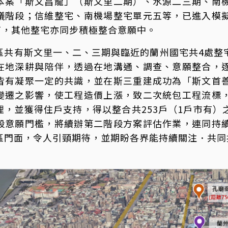
本案「斯文昌龍」（斯文里二期）、水源二三期、南
議階段；信維整宅、南機場整宅單元五等，已進入模
招商，其他整宅亦同步積極整合意願中。
區共有斯文里一、二、三期與臨近的蘭州國宅共4處整
在地深耕與陪伴，透過在地溝通、調查、意願整合，
皆有凝聚一定的共識，並在斯三重建成功為「斯文首
變遷之影響，使工程造價上漲，致二次統包工程流標
理，並獲得住戶支持，得以整合共253戶（1戶市有
段意願門檻，將續辦第二階段方案評估作業，連同持
區門面，令人引頸期待，並期盼各界能持續關注．共同