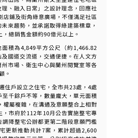
紋理、融入日常」之設計理念，回應社
規劃店鋪及街角綠意廣場，不僅滿足社區
的未來趨勢，並承諾取得綠建築標章，
上，總銷售金額約90億元以上。
4,849平方公尺（約1,466.82
站及國道交流道，交通便捷。在人文方
蘭州市場、衛生中心與蘭州閱覽室等各
顧。
遷住戶設立之住宅，全市共23處，4處
百戶至千餘戶不等，數量龐大，單元面積
迭，權屬複雜，在溝通及意願整合上相對
，市府於112年10月公告實施整宅專
公告調降整宅公辦都更第二階段意願門檻
更新推動共計7案，累計超過2,600