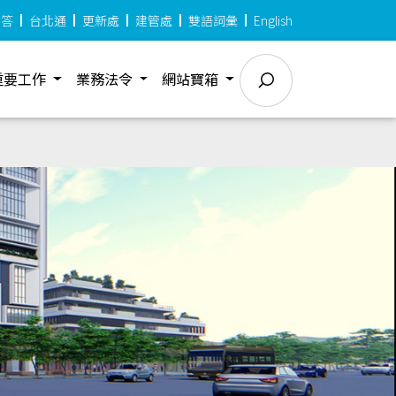
問答
台北通
更新處
建管處
雙語詞彙
English
重要工作
業務法令
網站寶箱