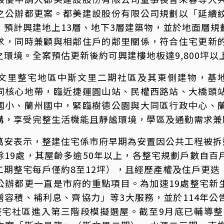
之公辦都更案。都美建設股份有限公司規劃以「延續
，預計興建地上13層、地下3層建築物，並於地面層
求，同時兼顧與相鄰住戶的鄰里關係，符合住宅更新
環境。全案預估更新後約可興建樓地板達9,800坪以
里整宅地區中斯文里二期社區及其東側建物，基地面積為
同核心地帶，臨近捷運圓山站、民權西路站、大橋頭
國小、蘭州國中，緊臨樹德公園與大同區行政中心、
構，享受完整生活機能且靜謐環境，學區及通勤需求兼
萬安表示，整建住宅係市府早期為安置因公共工程被拆
餘19處，其屋齡多逾50年以上，各整宅規劃戶數自
二期整宅每戶僅約8至12坪），且經歷產權及住戶更
公辦都更一直是市府的重點項目。為加速19處整宅新生
增容積、補利息、齊協力」等3大服務，並於114年
整宅社區進入第三階段模擬選屋。截至9月底已輔導整宅