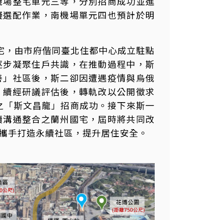
機場整宅單元三等，分別招商成功並進
擬選配作業，南機場單元四也預計於明
宅，由市府偕同臺北住都中心成立駐點
逐步凝聚住戶共識，在推動過程中，斯
善」社區後，斯二卻因遭遇疫情與烏俄
，續經研議評估後，轉軌改以公開徵求
）之「斯文昌龍」招商成功。接下來斯一
續溝通整合之蘭州國宅，屆時將共同改
攜手打造永續社區，提升居住安全。