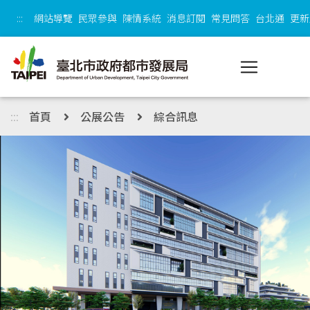
跳到主內容區塊
:::
網站導覽
民眾參與
陳情系統
消息訂閱
常見問答
台北通
更新
:::
首頁
公展公告
綜合訊息