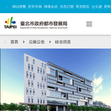
跳到主內容區塊
:::
網站導覽
民眾參與
陳情系統
消息訂閱
常見問答
台北通
更新
:::
首頁
公展公告
綜合訊息