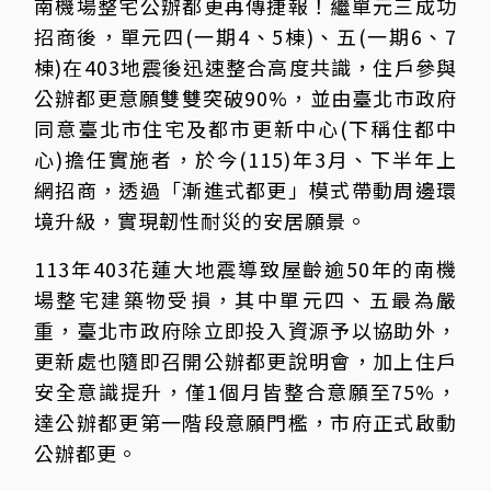
南機場整宅公辦都更再傳捷報！繼單元三成功
招商後，單元四(一期4、5棟)、五(一期6、7
棟)在403地震後迅速整合高度共識，住戶參與
公辦都更意願雙雙突破90%，並由臺北市政府
同意臺北市住宅及都市更新中心(下稱住都中
心)擔任實施者，於今(115)年3月、下半年上
網招商，透過「漸進式都更」模式帶動周邊環
境升級，實現韌性耐災的安居願景。
113年403花蓮大地震導致屋齡逾50年的南機
場整宅建築物受損，其中單元四、五最為嚴
重，臺北市政府除立即投入資源予以協助外，
更新處也隨即召開公辦都更說明會，加上住戶
安全意識提升，僅1個月皆整合意願至75%，
達公辦都更第一階段意願門檻，市府正式啟動
公辦都更。