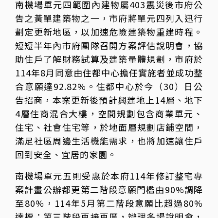
南機場單元四範圍內建物屬403震災後市府公
告之黃單建築物之一，市府將單元四列入迅行
劃定更新地區，以加速危險建築物重建時程。
短短半年內市府團隊召開方案評估說明會，協
助住戶了解財務試算及建築量體規劃，市府於
114年8月同意由住都中心擔任實施者並成功整
合意願達92.82%。住都中心於今（30）日公
告招商，本案更新後預計興建地上14層、地下
4層住商混合大樓，空間規劃包含商業單元、
住宅、社會住宅等，於地面層規劃店鋪空間，
滿足社區周邊生活機能需求，也將加速讓住戶
回到安全、宜居的家園。
南機場單元五則受惠於本府114年修訂整宅專
案計畫公辦都更第二階段意願門檻由90%調降
至80%，114年5月第二階段意願比超過80%
達標；第三階段再接再厲，辦理多場說明會，