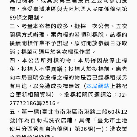
其他機構，或其於第三區投資之公司參加投
標，應受臺灣地區與大陸地區人民關係條例第
69條之限制。
三、考量本案標的較多，擬採一次公告、五次
開標方式辦理，案內標的若順利標脫，該標的
後續開標作業不予辦理，原訂開放參觀日亦取
消；標單可適用於各次標租作業。
四、本公告所列標的物，本局得因故停止標
租，投標人不得異議；投標人於投標前，應先
向本局查明欲投標之標的物是否已經標租或另
有用途，以免造成投標無效（
本局網站
上將配
合更新相關資料）。投標相關問題請洽：02-
27772186轉2516。
五、第一標(臺北市南港區南港路二段60巷12
號)作為自助式洗衣店鋪，具備「臺北市土地
使用分區管制自治條例」第26組(一)：洗衣業