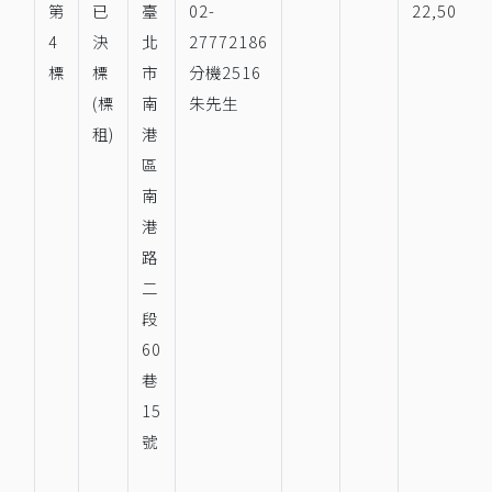
第
已
臺
02-
22,506
4
決
北
27772186
標
標
市
分機2516
(標
南
朱先生
租)
港
區
南
港
路
二
段
60
巷
15
號