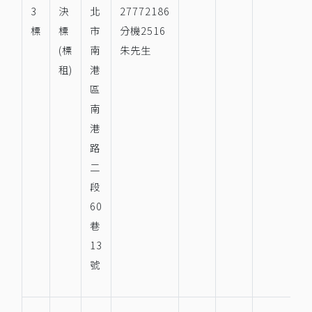
3
決
北
27772186
標
標
市
分機2516
(標
南
朱先生
租)
港
區
南
港
路
二
段
60
巷
13
號