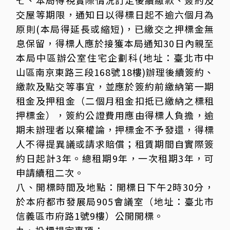
七、本局得視實際情況訂定後續繳款、簽約及
交屋等期限，通知日以得標日起不逾六個月為
原則(本局得延長或縮短)，已繳交之押標金無
息保留，得標人應於接獲本局通知30日內親至
本局中區辦公室住宅企劃科(地址：臺北市中
山區南京東路三段168號18樓)辦理後續簽約、
繳款及點交等事宜，並應於簽約前繳納第一期
租金及押租金（二個月租金扣抵已繳納之標租
押標金），簽約公證費用應由得標人負擔，逾
期未辦理者以棄權論，押標金不予發還，得標
人不得提異議或請求賠償；租賃期間自實際簽
約日起計3年。總租期9年，一次租期3年，可
申請續租二次。
八、開標時間及地點：開標日下午2時30分，
於本府都市發展局905會議室（地址：臺北市
信義區市府路1號9樓）公開開標。