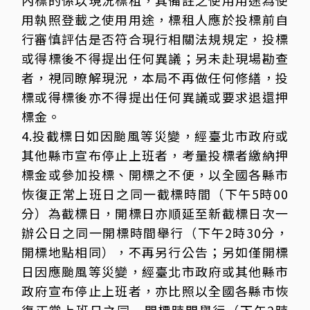
內標的係以現況標租，其備註之使用用途為使
用執照登載之使用用途，標租人應於投標前自
行審慎評估是否符合現行相關法規規定，投標
或得標後不得提出任何異議；另未赴現場勘查
者，視同瞭解現況，本局不再做任何修繕，投
標或得標後亦不得提出任何異議或要求退還押
標金。
4.投截標日如因颱風等災變，經臺北市政府或
其他縣市宣布停止上班者，考量投標者繳納押
標金或參加投標、開標之不便，以全國各縣市
恢復正常上班日之同一截標時間（下午5時00
分）為截標日，開標日亦順延至新截標日次一
辦公日之同一開標時間舉行（下午2時30分，
開標地點相同），不再另行公告；另如僅開標
日因應颱風等災變，經臺北市政府或其他縣市
政府宣布停止上班者，亦比照以全國各縣市恢