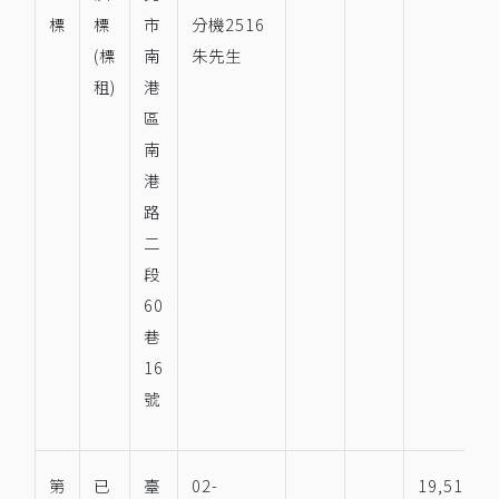
標
標
市
分機2516
(標
南
朱先生
租)
港
區
南
港
路
二
段
60
巷
16
號
第
已
臺
02-
19,511