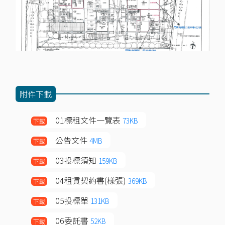
附件下載
01標租文件一覽表
73KB
下載
公告文件
4MB
下載
03投標須知
159KB
下載
04租賃契約書(樣張)
369KB
下載
05投標單
131KB
下載
06委託書
52KB
下載