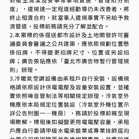
對衛生清潔及安寧等事項實施「管理扣分制
度」，違規達一定程度經勸導仍未改善者，將
終止租賃合約，就當事人違規事實不另給予救
濟管道，投標前務請充分了解並配合。
2.本案標的係提送都市設計及土地開發許可審
議委員會審議之公共建築，應依原規劃位置懸
掛招牌，不得變更招牌尺寸、位置或另設招
牌；廣告張貼應依「臺北市廣告物暫行管理規
則」辦理。
3.冷暖氣空調設備由承租戶自行安裝，設備規
格請依原設計供電電壓及容量安裝設置，並確
實依照噪音管制法等相關規定辦理，泠氣室外
機應依本局規定位置裝設（冷氣室外機位置示
詳公告附圖一—機房），務請於投標前親至現
場瞭解。標租後如擬變更用電電壓容量，承租
戶應自行委請甲級水電承裝業或專業技師逕向