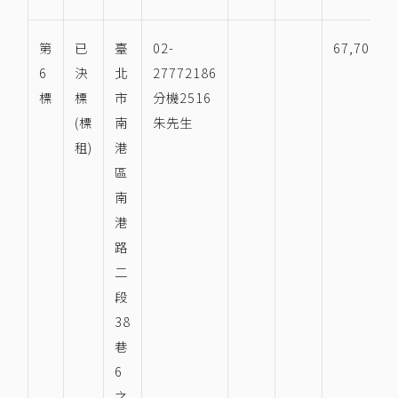
第
已
臺
02-
67,703
6
決
北
27772186
標
標
市
分機2516
(標
南
朱先生
租)
港
區
南
港
路
二
段
38
巷
6
之