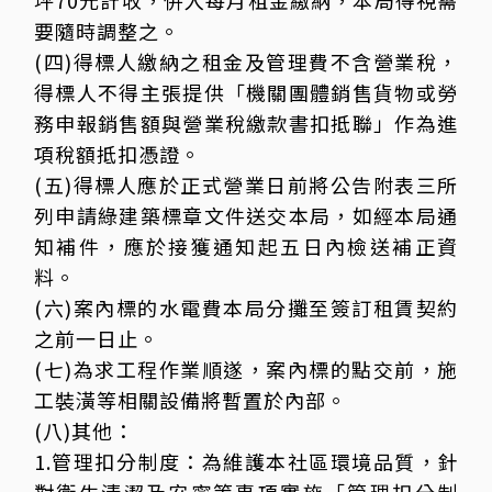
坪70元計收，併入每月租金繳納，本局得視需
要隨時調整之。
(四)得標人繳納之租金及管理費不含營業稅，
得標人不得主張提供「機關團體銷售貨物或勞
務申報銷售額與營業稅繳款書扣抵聯」作為進
項稅額抵扣憑證。
(五)得標人應於正式營業日前將公告附表三所
列申請綠建築標章文件送交本局，如經本局通
知補件，應於接獲通知起五日內檢送補正資
料。
(六)案內標的水電費本局分攤至簽訂租賃契約
之前一日止。
(七)為求工程作業順遂，案內標的點交前，施
工裝潢等相關設備將暫置於內部。
(八)其他：
1.管理扣分制度：為維護本社區環境品質，針