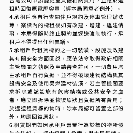
台電公司申辦變更並負擔相關費用，且應於退
租時回復原電壓容量（經本局同意者例外）。
4.承租戶應自行查閱住戶規約及停車管理辦法
等，案標內的標租後如有改建、增建、違建情
事，本局得隨時終止契約並逕送強制執行，承
租戶不得提出任何異議。
5.承租戶對租賃標的之一切裝潢、設施及改建
其有關安全方面圖說，應依法令取得政府相關
主管機關之執照及申請審查許可，一切費用均
由承租戶自行負擔，並不得破壞建物結構與其
設備安全及使用易燃建材裝潢。若主管機關要
求拆除或該設施有危害結構或公共安全之虞
者，應立即拆除並恢復原狀且負擔所有費用；
於返還租賃標的物時，除本局認可留置之部份
外，均應回復原狀。
6.租賃期間如因承租戶營業行為於標的物所發