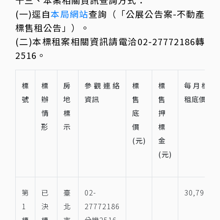
十三、本案相關資訊查詢方式：
(一)逕自
本局網站
查詢（「公展公告案-不動產
標售租公告」）。
(二)本標租案相關資訊請電洽02-27772186轉
2516。
標
標
房
參觀連絡
標
標
每月標
號
辦
地
資訊
售
售
租底價
情
標
底
押
形
示
價
標
(元)
金
(元)
第
已
臺
02-
30,799
1
決
北
27772186
標
標
市
分機2516