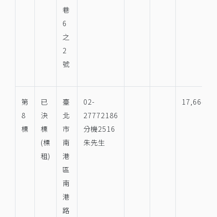
巷
6
之
2
號
第
已
臺
02-
17,664
8
決
北
27772186
標
標
市
分機2516
(標
南
朱先生
租)
港
區
南
港
路