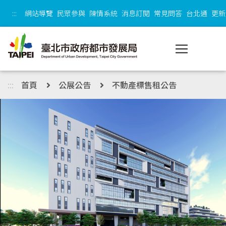
跳到主內容區塊
:::
網站導覽
民眾參與
陳情系統
消息訂閱
常見問答
台北通
更新
:::
首頁
公展公告
不動產標售租公告