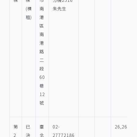
(標
南
朱先生
租)
港
區
南
港
路
二
段
60
巷
12
號
第
已
臺
02-
26,265
2
決
北
27772186