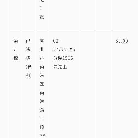
1
號
第
已
臺
02-
60,095
7
決
北
27772186
標
標
市
分機2516
(標
南
朱先生
租)
港
區
南
港
路
二
段
38