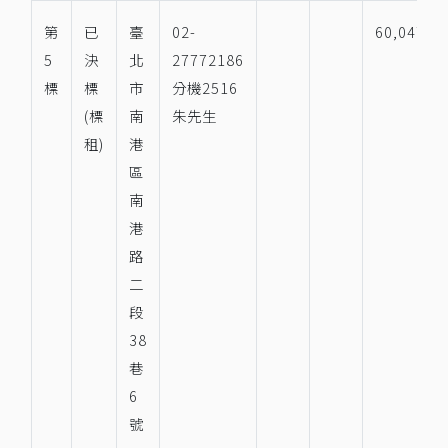
第
已
臺
02-
60,047
5
決
北
27772186
標
標
市
分機2516
(標
南
朱先生
租)
港
區
南
港
路
二
段
38
巷
6
號