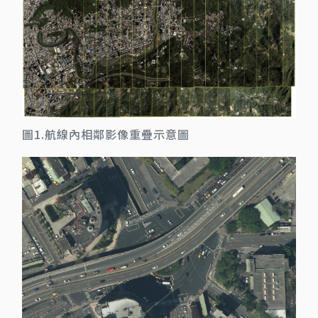
圖1.航線內相鄰影像重疊示意圖