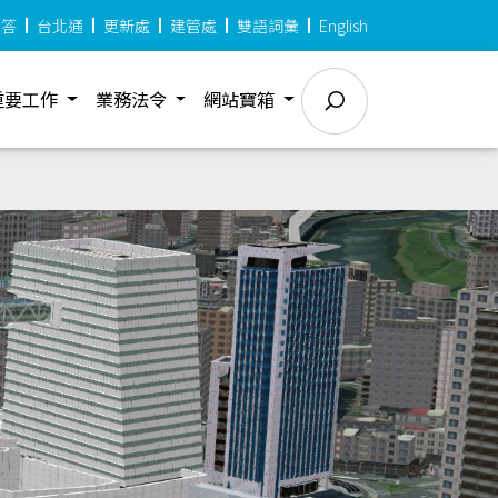
問答
台北通
更新處
建管處
雙語詞彙
English
重要工作
業務法令
網站寶箱