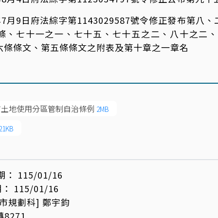
年7月9日府法綜字第1143029587號令修正發布第
條、七十一之一、七十五、七十五之二、八十之二、
六條條文、第五條條文之附表及第十章之一章名
市土地使用分區管制自治條例
2MB
21KB
期：
115/01/16
期：
115/01/16
都市規劃科]
鄭宇鈞
轉8271