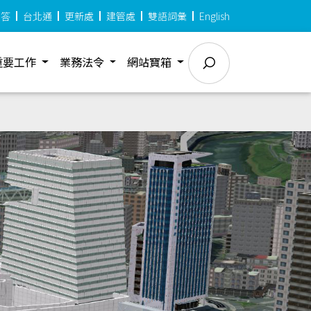
問答
台北通
更新處
建管處
雙語詞彙
English
重要工作
業務法令
網站寶箱