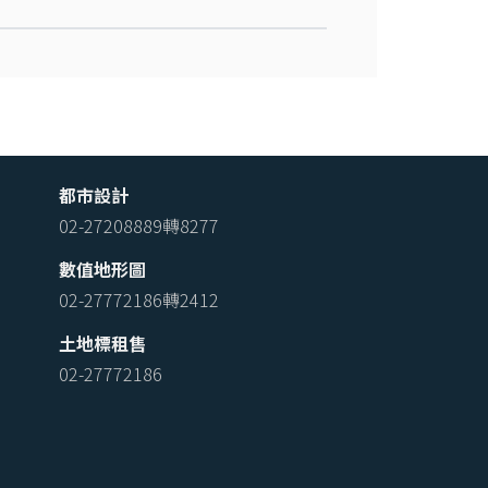
都市設計
02-27208889轉8277
數值地形圖
02-27772186轉2412
土地標租售
02-27772186