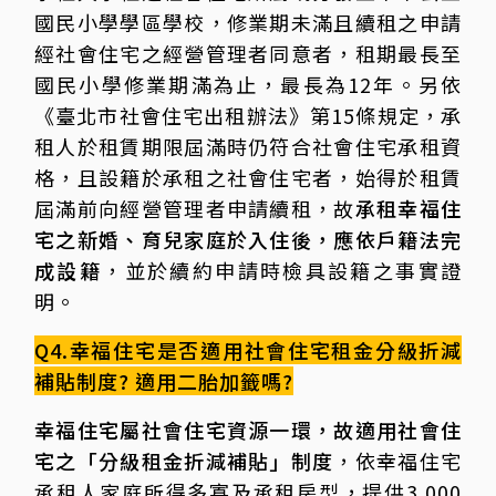
國民小學學區學校，修業期未滿且續租之申請
經社會住宅之經營管理者同意者，租期最長至
國民小學修業期滿為止，最長為12年。另依
《臺北市社會住宅出租辦法》第15條規定，承
租人於租賃期限屆滿時仍符合社會住宅承租資
格，且設籍於承租之社會住宅者，始得於租賃
屆滿前向經營管理者申請續租，故
承租幸福住
宅之新婚、育兒家庭於入住後，應依戶籍法完
成設籍
，並於續約申請時檢具設籍之事實證
明。
Q4.幸福住宅是否適用社會住宅租金分級折減
補貼制度? 適用二胎加籤嗎?
幸福住宅屬社會住宅資源一環，故適用社會住
宅之「分級租金折減補貼」制度
，依幸福住宅
承租人家庭所得多寡及承租房型，提供3,000