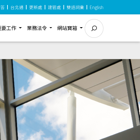
問答
台北通
更新處
建管處
雙語詞彙
English
重要工作
業務法令
網站寶箱