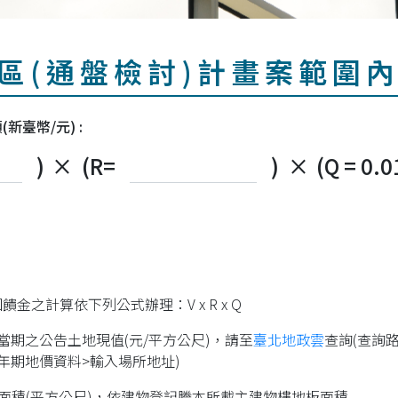
區(通盤檢討)計畫案範圍
新臺幣/元) :
)
×
(R=
)
×
(Q = 0.0
金之計算依下列公式辦理：V x R x Q
當期之公告土地現值(元/平方公尺)，請至
臺北地政雲
查詢(查詢
年期地價資料>輸入場所地址)
面積(平方公尺)，依建物登記謄本所載主建物樓地板面積