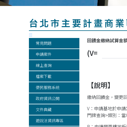
台北市主要計畫商業
:::
回饋金繳納試算金額(
常見問題
(V=
申請案件
線上查詢
檔案下載
【說明】
便民服務系統
繳納回饋金，變更回饋
政府資訊公開
V：申請基地於申請
文件典藏
門牌查詢>類別：當
遊說法資訊專區
R：申請變更樓地板