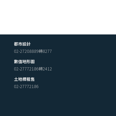
都市設計
02-27208889轉8277
數值地形圖
02-27772186轉2412
土地標租售
02-27772186