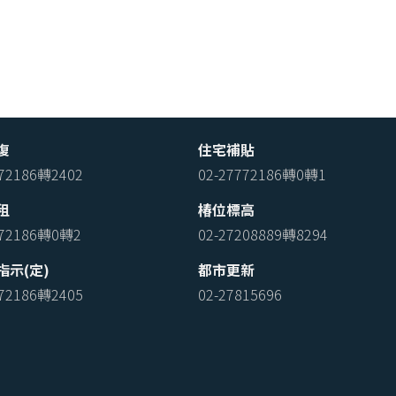
復
住宅補貼
772186轉2402
02-27772186轉0轉1
租
椿位標高
772186轉0轉2
02-27208889轉8294
指示(定)
都市更新
772186轉2405
02-27815696