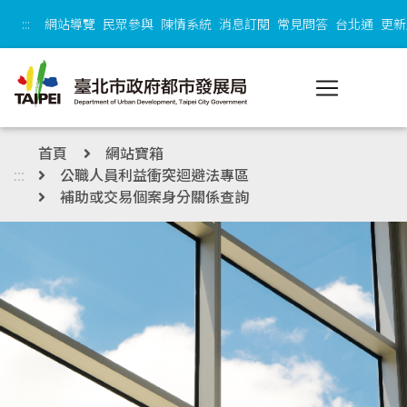
跳到主內容區塊
:::
網站導覽
民眾參與
陳情系統
消息訂閱
常見問答
台北通
更新
首頁
網站寶箱
:::
公職人員利益衝突迴避法專區
補助或交易個案身分關係查詢