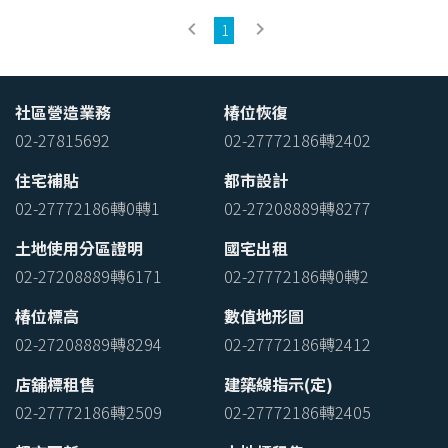
keyboard_arrow_left
keyboard_arrow_right
1
社區營造業務
椿位恢復
02-27815692
02-27772186轉2402
住宅補貼
都市設計
02-27772186轉0轉1
02-27208889轉8277
土地使用分區證明
國宅出租
02-27208889轉6171
02-27772186轉0轉2
椿位標高
數值地形圖
02-27208889轉8294
02-27772186轉2412
店舖標租售
建築線指示(定)
02-27772186轉2509
02-27772186轉2405