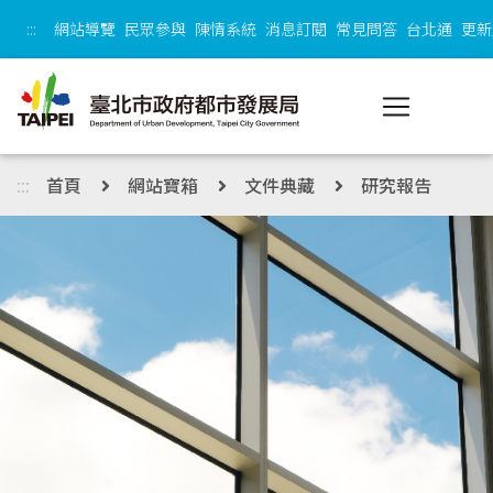
跳到主內容區塊
:::
網站導覽
民眾參與
陳情系統
消息訂閱
常見問答
台北通
更新
:::
首頁
網站寶箱
文件典藏
研究報告