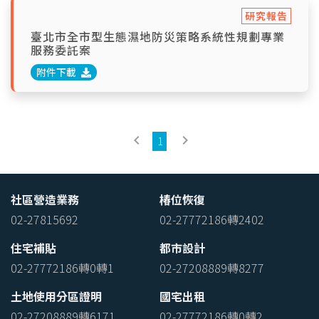
研究報告
臺北市全市型生態濕地防災策略系統性規劃專業
服務委託案
附件下載
keyboard_arrow_left
keyboard_arrow_right
1
社區營造業務
椿位恢復
02-27815692
02-27772186轉2402
住宅補貼
都市設計
02-27772186轉0轉1
02-27208889轉8277
土地使用分區證明
國宅出租
02-27208889轉6171
02-27772186轉0轉2