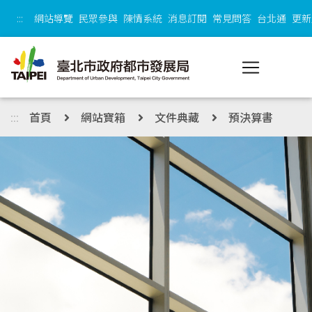
跳到主內容區塊
:::
網站導覽
民眾參與
陳情系統
消息訂閱
常見問答
台北通
更新
:::
首頁
網站寶箱
文件典藏
預決算書