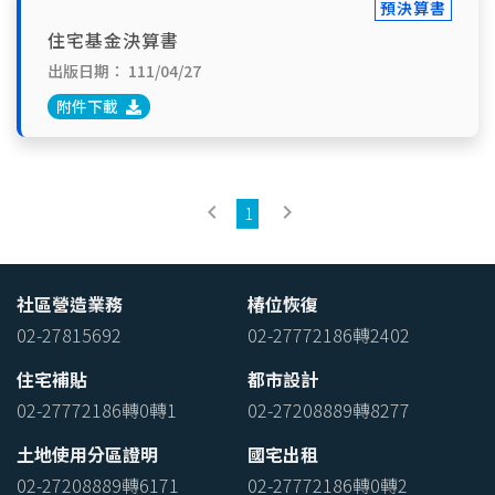
預決算書
住宅基金決算書
出版日期：
111/04/27
附件下載
keyboard_arrow_left
keyboard_arrow_right
1
社區營造業務
椿位恢復
02-27815692
02-27772186轉2402
住宅補貼
都市設計
02-27772186轉0轉1
02-27208889轉8277
土地使用分區證明
國宅出租
02-27208889轉6171
02-27772186轉0轉2