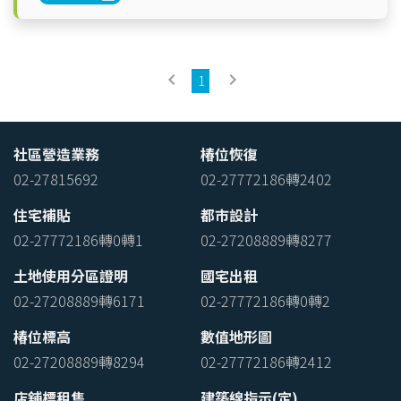
keyboard_arrow_left
keyboard_arrow_right
1
社區營造業務
椿位恢復
02-27815692
02-27772186轉2402
住宅補貼
都市設計
02-27772186轉0轉1
02-27208889轉8277
土地使用分區證明
國宅出租
02-27208889轉6171
02-27772186轉0轉2
椿位標高
數值地形圖
02-27208889轉8294
02-27772186轉2412
店舖標租售
建築線指示(定)