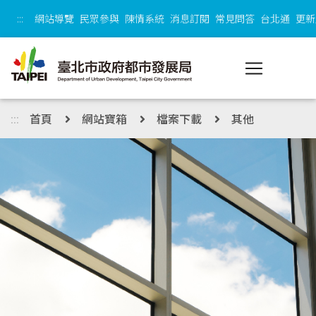
跳到主內容區塊
:::
網站導覽
民眾參與
陳情系統
消息訂閱
常見問答
台北通
更新
:::
首頁
網站寶箱
檔案下載
其他