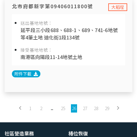
北市府都新字第09406011800號
大稻埕
送出基地地號：
延平段三小段688、688-1、689、741-6地號
等4筆土地 迪化街1段134號
接受基地地號：
南港區向陽段11-14地號土地
附件下載
keyboard_arrow_left
keyboard_arrow_right
1
2
..
25
26
27
28
29
社區營造業務
椿位恢復