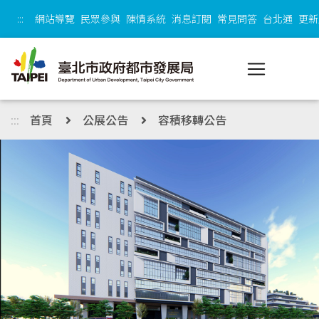
跳到主內容區塊
:::
網站導覽
民眾參與
陳情系統
消息訂閱
常見問答
台北通
更新
:::
首頁
公展公告
容積移轉公告